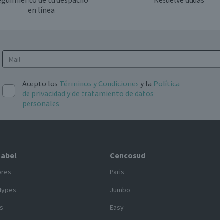
eguimiento de tu despacho
Resuelve dudas
en línea
Acepto los
Términos y Condiciones
y la
Política
de privacidad y de tratamiento de datos
personales
sabel
Cencosud
ores
Paris
Mypes
Jumbo
s
Easy