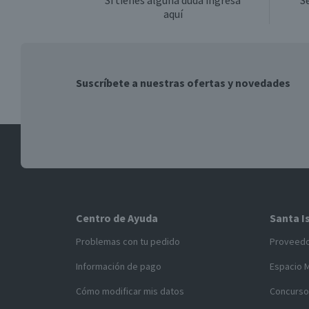
Si tienes alguna duda ingresa
S
aquí
Suscríbete a nuestras ofertas y novedades
Centro de Ayuda
Santa I
Problemas con tu pedido
Proveed
Información de pago
Espacio 
Cómo modificar mis datos
Concurso