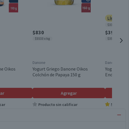
Lleva 4 po
$3300 x kg
$830
$390
$5533 x kg
$3545 x kg
Danone
Danone
ne Oikos
Yogurt Griego Danone Oikos
Yogurt Grie
Colchón de Papaya 150 g
Endulzado 1
ar
Agregar
car
Producto sin calificar
5.0