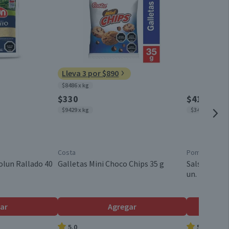
2,6
Pote
1,2
0,1
Envasado
Lleva 3 por $890
0,1
$8486 x kg
Chile
13,6
$330
$4150
$9429 x kg
$3458 x kg
10,6
Papaya
9,5
Costa
Pomarola
59,4
Griego
olun Rallado 40
Galletas Mini Choco Chips 35 g
Salsa de To
un.
Individual
ar
Agregar
5.0
5.0