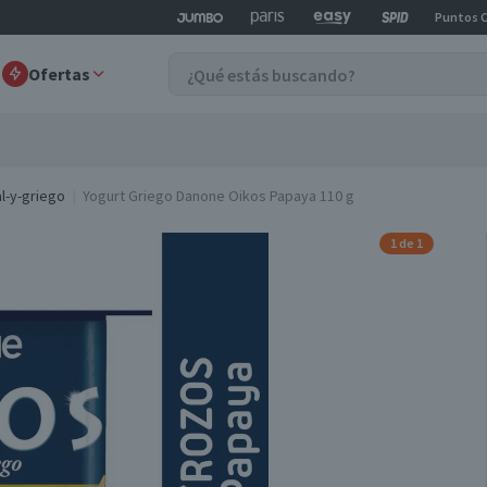
Puntos 
Ofertas
l-y-griego
Yogurt Griego Danone Oikos Papaya 110 g
1 de 1