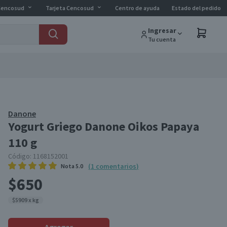
Cencosud
Tarjeta Cencosud
Centro de ayuda
Estado del pedido
Ingresar
Tu cuenta
Danone
Yogurt Griego Danone Oikos Papaya
110 g
Código:
1168152001
(
1
comentarios
)
Nota
5.0
$650
$5909 x kg