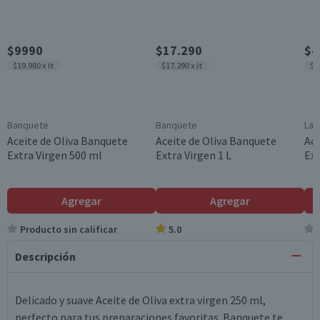
$9990
$17.290
$4
$19.980 x lt
$17.290 x lt
$1
Banquete
Banquete
La 
Aceite de Oliva Banquete
Aceite de Oliva Banquete
Ace
Extra Virgen 500 ml
Extra Virgen 1 L
Ext
Agregar
Agregar
Producto sin calificar
5.0
Descripción
Delicado y suave Aceite de Oliva extra virgen 250 ml,
perfecto para tus preparaciones favoritas. Banquete te