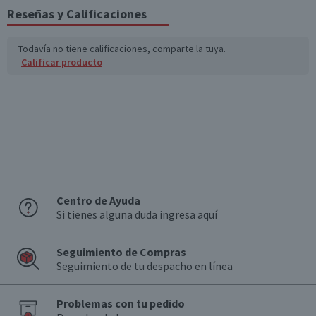
Reseñas y Calificaciones
*Ingesta de referencia de un adulto promedio (8400 kj / 2000 kcal)
Todavía no tiene calificaciones, comparte la tuya.
Calificar producto
Centro de Ayuda
Si tienes alguna duda ingresa aquí
Seguimiento de Compras
Seguimiento de tu despacho en línea
Problemas con tu pedido