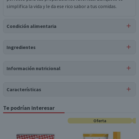
simplifica la vida y le da ese rico sabor a tus comidas.
Condición alimentaria
Certificación
Ingredientes
Kosher
Ingredientes
Información nutricional
aceite de oliva extra virgen.
Tabla nutricional
Características
Valores
Por cada 1
Por cada 100g/ml
medios
porción
Tipo de Producto
Te podrían interesar
Aceite de Oliva
Energía (kCal)
824
57,7
Oferta
Almacenamiento
Conservar en un lugar fresco y seco
Proteínas (g)
0
0