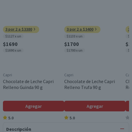
3 por 2 a $3380
3 por 2 a $3400
3 
$1127 x un
$1133 x un
$1
$1690
$1700
$1
$1690 x un
$1700 x un
$1
Capri
Capri
Cap
Chocolate de Leche Capri
Chocolate de Leche Capri
Cho
Relleno Guinda 90 g
Relleno Trufa 90 g
Rel
Agregar
Agregar
5.0
5.0
Descripción