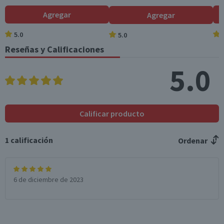
Hidratos de Carbon
69,2
12,5
Agregar
Agregar
o disponibles (g)
5.0
5.0
Azúcares totales
66
11,9
(g)
Reseñas y Calificaciones
Sodio (mg)
50
9
5.0
*Ingesta de referencia de un adulto promedio (8400 kj / 2000 kcal)
Calificar producto
1
calificación
Ordenar
6 de diciembre de 2023