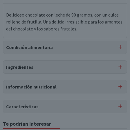
Delicioso chocolate con leche de 90 gramos, con un dulce
relleno de frutilla. Una delicia irresistible para los amantes
del chocolate y los sabores frutales.
Condición alimentaria
Certificación
Ingredientes
Libre de
Libre de
Libre de
Mariscos
Libre de
Huevo
Peces
y Crustáceos
Maní
Ingredientes
Información nutricional
azúcar, aceite vegetal de palma fraccionada, aceite vegetal
de shea, suero de leche en polvo, jarabe de glucosa, cacao en
polvo, maltodextrina, leche en polvo entera, emulsionante
Características
(lecitina de soya), saborizante (idénticos a natural),
saborizante artificial, regulador de acidez (ácido cítrico),
Tipo de Producto
Te podrían interesar
Tabla nutricional
preservante (sorbato de potasio), colorante (ácido
Chocolate Relleno