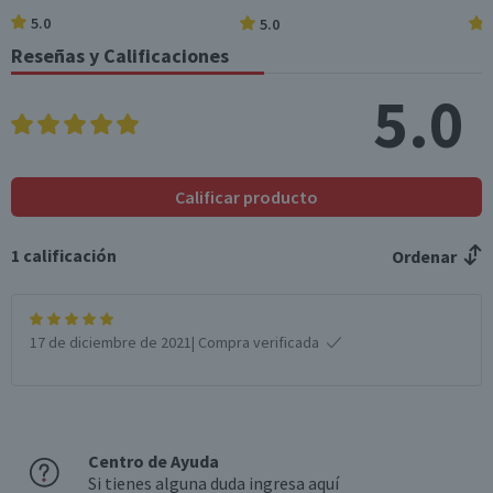
5.0
5.0
Azúcares totales
62
11,2
(g)
Reseñas y Calificaciones
Sodio (mg)
71
12,8
5.0
*Ingesta de referencia de un adulto promedio (8400 kj / 2000 kcal)
Calificar producto
1
calificación
Ordenar
17 de diciembre de 2021
| Compra verificada
Centro de Ayuda
Si tienes alguna duda ingresa aquí