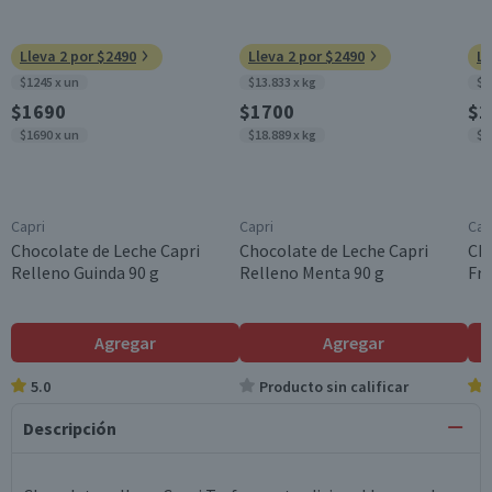
Lleva 2 por $2490
Lleva 2 por $2490
Ll
$1245 x un
$13.833 x kg
$1
$1690
$1700
$1
$1690 x un
$18.889 x kg
$1
Capri
Capri
Cap
Chocolate de Leche Capri
Chocolate de Leche Capri
Cho
Relleno Guinda 90 g
Relleno Menta 90 g
Fru
Agregar
Agregar
5.0
Producto sin calificar
Descripción