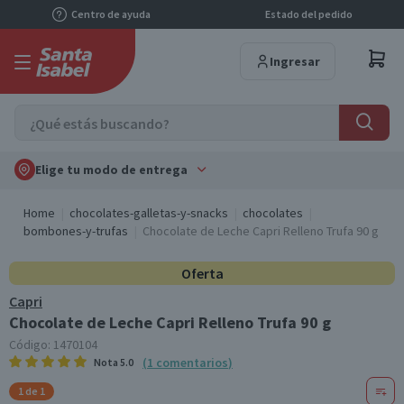
Centro de ayuda
Estado del pedido
Ingresar
Elige tu modo de entrega
Home
chocolates-galletas-y-snacks
chocolates
bombones-y-trufas
Chocolate de Leche Capri Relleno Trufa 90 g
Oferta
Capri
Chocolate de Leche Capri Relleno Trufa 90 g
Código:
1470104
(
1
comentarios
)
Nota
5.0
1 de 1