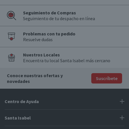
Seguimiento de Compras
Seguimiento de tu despacho en línea
Problemas con tu pedido
Resuelve dudas
Nuestros Locales
Encuentra tu local Santa Isabel más cercano
Conoce nuestras ofertas y
Suscríbete
novedades
Centro de Ayuda
Problemas con tu pedido
Santa Isabel
Información de pago