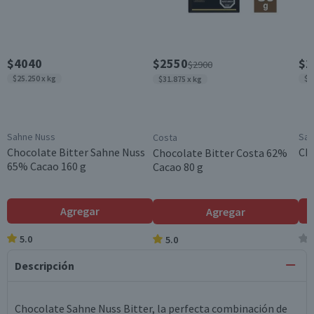
$4040
$2550
$1
$2900
$25.250 x kg
$1
$31.875 x kg
Sahne Nuss
Sah
Costa
Chocolate Bitter Sahne Nuss
Cho
Chocolate Bitter Costa 62%
65% Cacao 160 g
Cacao 80 g
Agregar
Agregar
5.0
5.0
Descripción
Chocolate Sahne Nuss Bitter, la perfecta combinación de