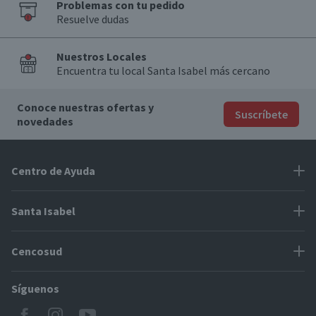
Problemas con tu pedido
Resuelve dudas
Nuestros Locales
Encuentra tu local Santa Isabel más cercano
Conoce nuestras ofertas y
Suscríbete
novedades
Centro de Ayuda
Problemas con tu pedido
Santa Isabel
Información de pago
Proveedores
Cencosud
Cómo modificar mis datos
Espacio Mypes
Modos de entrega y cobertura
Síguenos
Paris
Concursos
Locales Santa Isabel
Jumbo