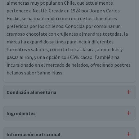
almendras muy popular en Chile, que actualmente
pertenece a Nestlé. Creada en 1924 por Jorge y Carlos
Hucke, se ha mantenido como uno de los chocolates
preferidos por los chilenos. Conocida por combinar un
cremoso chocolate con crujientes almendras tostadas, la
marca ha expandido su línea para incluir diferentes
formatos y sabores, como la barra clásica, almendras y
pasas al ron, y una opción con 65% cacao. También ha
incursionado en el mercado de helados, ofreciendo postres
helados sabor Sahne-Nuss.
Condición alimentaria
Certificación
Ingredientes
Libre de
Libre de
Libre de
Libre de
Mariscos
Sulfitos
Nueces
Maní
y Crustáceos
Ingredientes
Información nutricional