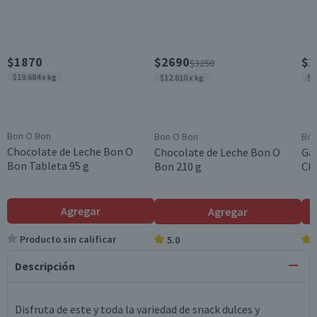
$1870
$2690
$1
$3250
$19.684 x kg
$12.810 x kg
$1
Bon O Bon
Bon O Bon
Bon
Chocolate de Leche Bon O
Chocolate de Leche Bon O
Ga
Bon Tableta 95 g
Bon 210 g
Ch
Agregar
Agregar
Producto sin calificar
5.0
Descripción
Disfruta de este y toda la variedad de snack dulces y