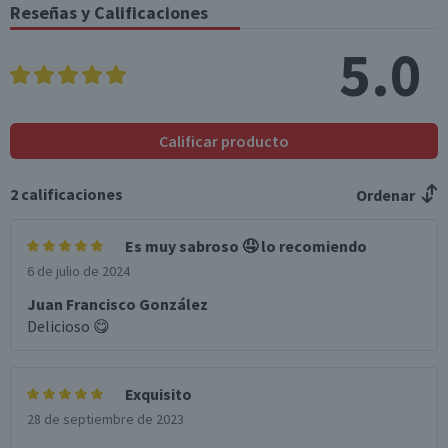
(g)
Reseñas y Calificaciones
Sodio (mg)
101
27,3
5.0
Fibra (g)
2,7
0,7
*Ingesta de referencia de un adulto promedio (8400 kj / 2000 kcal)
Calificar producto
2
calificaciones
Ordenar
Es muy sabroso 🤤 lo recomiendo
6 de julio de 2024
Juan Francisco González
Delicioso 😋
Exquisito
28 de septiembre de 2023