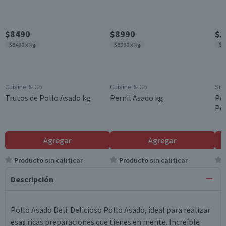
$8490
$8990
$2
$8490 x kg
$8990 x kg
$1
Cuisine & Co
Cuisine & Co
Sup
Trutos de Pollo Asado kg
Pernil Asado kg
Pec
Pol
Agregar
Agregar
Producto sin calificar
Producto sin calificar
Descripción
Pollo Asado Deli: Delicioso Pollo Asado, ideal para realizar
esas ricas preparaciones que tienes en mente. Increíble