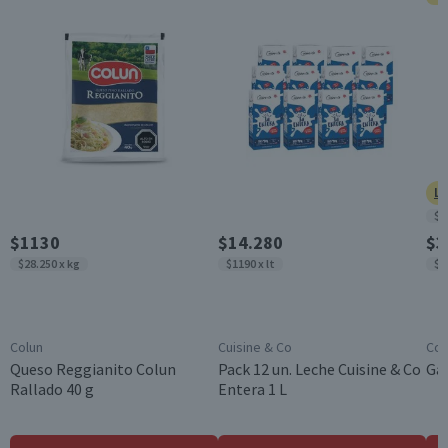
Almacenamiento
Conservar refrigerado
Garantía Mínima Legal
Válida hasta su fecha de caducidad
Ll
$8
$1130
$14.280
$3
$28.250 x kg
$1190 x lt
$9
Colun
Cuisine & Co
Cos
Queso Reggianito Colun
Pack 12 un. Leche Cuisine & Co
Gal
Rallado 40 g
Entera 1 L