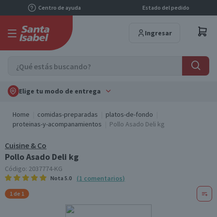
Centro de ayuda
Estado del pedido
Ingresar
Elige tu modo de entrega
Home
comidas-preparadas
platos-de-fondo
proteinas-y-acompanamientos
Pollo Asado Deli kg
Cuisine & Co
Pollo Asado Deli kg
Código:
2037774-KG
(
1
comentarios
)
Nota
5.0
1 de 1