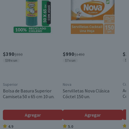
Dimensiones
6.3 x 17.5 x 3.7 cm
Contenido
200 ml
Formato
Líquido
Variedad
$390
$990
$1
$550
$1450
Gel
$1
$39 x un
$7 x un
Incluye
Dosificador
Garantía Mínima Legal
Cui
Superior
Nova
Válida hasta su fecha de caducidad
Ace
Bolsa de Basura Superior
Servilletas Nova Clásica
Col
Camiseta 50 x 65 cm 10 un.
Cóctel 150 un.
Agregar
Agregar
4.9
5.0