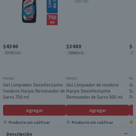
$4340
$3480
$4
$5787 x lt
$6960 x lt
$5
Harpic
Harpic
Har
Gel Limpiador Desinfectante
Gel Limpiador de Inodoro
Gel
Inodoro Harpic Removedor de
Harpic Desinfectante
Sar
Sarro 750 ml
Removedor de Sarro 500 ml
Po
Agregar
Agregar
Producto sin calificar
Producto sin calificar
Descripción