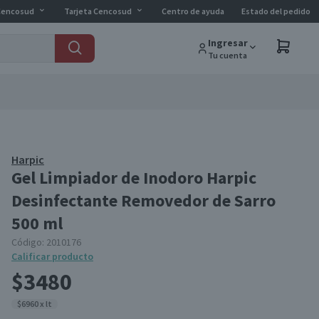
Cencosud
Tarjeta Cencosud
Centro de ayuda
Estado del pedido
Ingresar
Tu cuenta
Harpic
Gel Limpiador de Inodoro Harpic
Desinfectante Removedor de Sarro
500 ml
Código:
2010176
Calificar producto
$3480
$6960 x lt