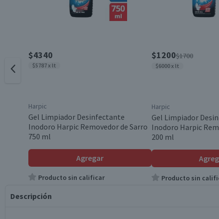
$4340
$1200
$1700
$5787 x lt
$6000 x lt
Harpic
Harpic
Gel Limpiador Desinfectante
Gel Limpiador Desi
Inodoro Harpic Removedor de Sarro
Inodoro Harpic Rem
750 ml
200 ml
Agregar
Agreg
Producto sin calificar
Producto sin califi
Descripción