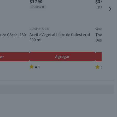
$1790
$3490
$465
$1989 x lt
$39 x un
Cuisine & Co
Virutex
Aceite Vegetal Libre de Colesterol
sica Cóctel 150
Toallas Húm
900 ml
Desinfectan
Agregar
ar
4.8
5.0