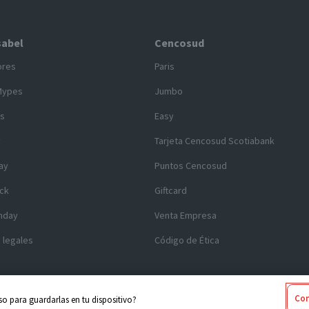
sabel
Cencosud
ores
Paris
Mypes
Jumbo
s
Easy
y
Tarjeta Cencosud Scotiabank
ay
Puntos Cencosud
ck
Giftcard
nday
Venta Empresa
 legales
Código de Ética
Con
o para guardarlas en tu dispositivo?
 2025 Cencosud - Santa Isabel
Términos y Condiciones
|
Seguridad y Pr