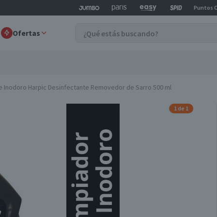
Puntos 
Ofertas
e Inodoro Harpic Desinfectante Removedor de Sarro 500 ml
1 de 1