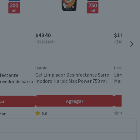
$4340
$1970
$5787 x lt
$4690 x lt
Harpic
Harpic
Gel Limpiador Desinfectante Sarro
Limpiador B
nfectante
Inodoro Harpic Max Power 750 ml
Manchas Re
ovedor de Sarro
Agregar
ar
5.0
Producto s
car