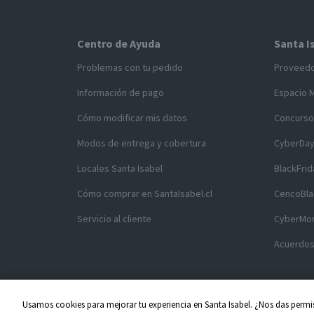
Centro de Ayuda
Santa I
Problemas con tu pedido
Proveed
Información de pago
Espacio 
Cómo modificar mis datos
Concurso
Modos de entrega y cobertura
CyberDa
Locales Santa Isabel
BlackFrid
Cómo comprar en SantaIsabel.cl
CencoBla
Servicio al cliente
CyberMo
Acuerdos
Usamos cookies para mejorar tu experiencia en Santa Isabel. ¿Nos das permis
Copyright ©