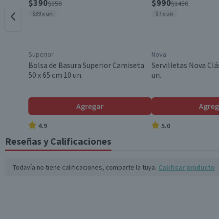
$390
$990
$550
$1450
$39 x un
$7 x un
Superior
Nova
Bolsa de Basura Superior Camiseta
Servilletas Nova Clá
50 x 65 cm 10 un.
un.
Agregar
Agreg
4.9
5.0
Reseñas y Calificaciones
Todavía no tiene calificaciones, comparte la tuya.
Calificar producto