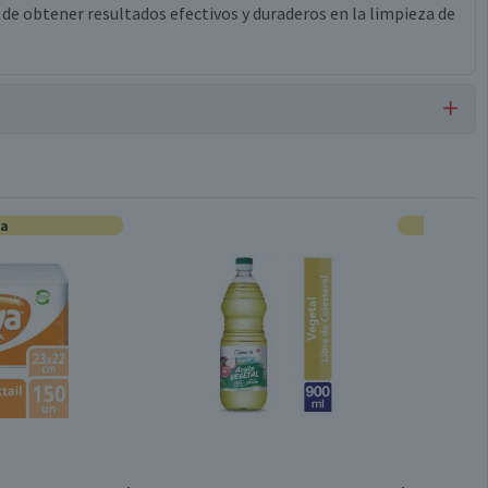
 de obtener resultados efectivos y duraderos en la limpieza de
Limpiador de Inodoro
ta
Plástico
5 x 9 x 22 cm
Líquido
Válida hasta su fecha de caducidad