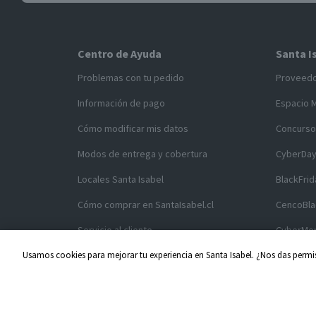
Centro de Ayuda
Santa I
Problemas con tu pedido
Proveed
Información de pago
Espacio 
Cómo modificar mis datos
Concurso
Modos de entrega y cobertura
CyberDa
Locales Santa Isabel
BlackFrid
Cómo comprar en SantaIsabel.cl
CencoBla
Servicio al cliente
CyberMo
Usamos cookies para mejorar tu experiencia en Santa Isabel. ¿Nos das permis
Acuerdos