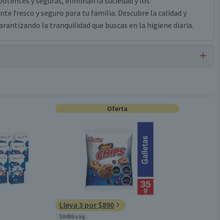
otentes y seguras, eliminan la suciedad y los
 fresco y seguro para tu familia. Descubre la calidad y
rantizando la tranquilidad que buscas en la higiene diaria.
Clorogel
Oferta
No
Plástico
Líquido
Lleva 3 por $890
$8486 x kg