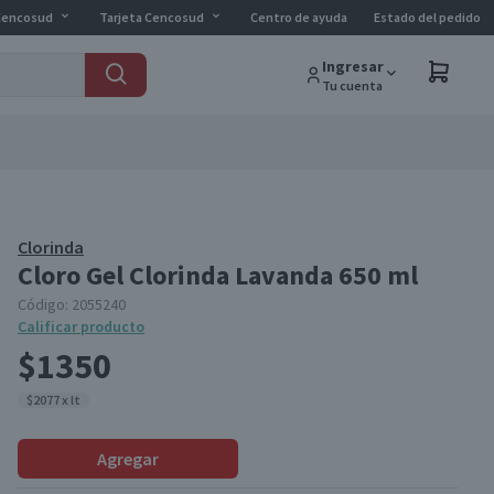
Cencosud
Tarjeta Cencosud
Centro de ayuda
Estado del pedido
Ingresar
Tu cuenta
Clorinda
Cloro Gel Clorinda Lavanda 650 ml
Código:
2055240
Calificar producto
$1350
$2077 x lt
Agregar