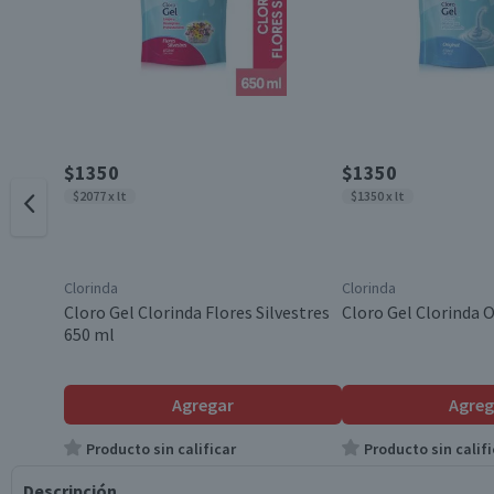
$1350
$1350
$2077 x lt
$1350 x lt
Clorinda
Clorinda
Cloro Gel Clorinda Flores Silvestres
Cloro Gel Clorinda O
650 ml
Agregar
Agreg
Producto sin calificar
Producto sin califi
Descripción