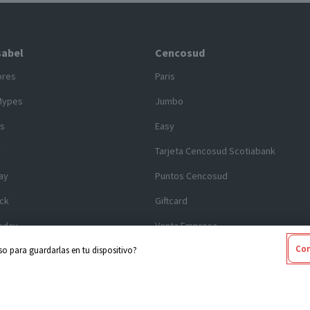
sabel
Cencosud
ores
Paris
Mypes
Jumbo
s
Easy
y
Tarjeta Cencosud Scotiabank
ay
Puntos Cencosud
ck
Giftcard
nday
Venta Empresa
Con
o para guardarlas en tu dispositivo?
 legales
Código de Ética