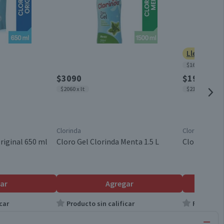
Lleva 2 po
$1639 x lt
$3090
$1950
$2060 x lt
$2167 x lt
Clorinda
Clorinda
riginal 650 ml
Cloro Gel Clorinda Menta 1.5 L
Cloro Gel C
ar
Agregar
car
Producto sin calificar
Producto s