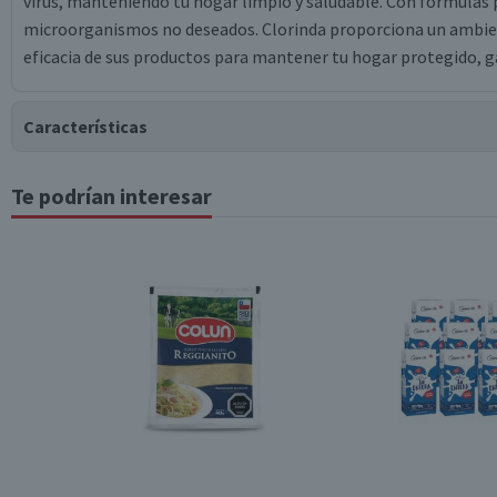
virus, manteniendo tu hogar limpio y saludable. Con fórmulas p
microorganismos no deseados. Clorinda proporciona un ambiente
eficacia de sus productos para mantener tu hogar protegido, ga
Características
Te podrían interesar
Tipo de Producto
Surtido
Material
Formato