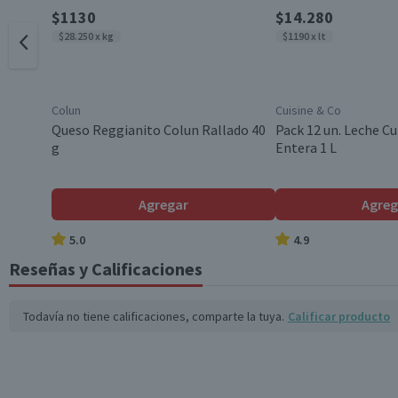
País de Origen
$1130
$14.280
$28.250 x kg
$1190 x lt
Variedad
Colun
Cuisine & Co
Aroma
Queso Reggianito Colun Rallado 40
Pack 12 un. Leche Cu
g
Entera 1 L
Modelo
Agregar
Agreg
5.0
4.9
Garantía Mínima Legal
Reseñas y Calificaciones
Garantía Proveedor
Todavía no tiene calificaciones, comparte la tuya.
Calificar producto