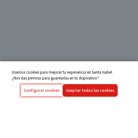
Usamos cookies para mejorar tu experiencia en Santa Isabel.
¿Nos das permiso para guardarlas en tu dispositivo?
Configurar cookies
Aceptar todas las cookies
Centro de Ayuda
Si tienes alguna duda ingresa aquí
Seguimiento de Compras