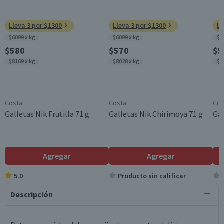
Lleva 3 por $1300
Lleva 3 por $1300
Ll
$6099 x kg
$6099 x kg
$6
$580
$570
$5
$8169 x kg
$8028 x kg
$8
Costa
Costa
Cos
Galletas Nik Frutilla 71 g
Galletas Nik Chirimoya 71 g
Gal
Agregar
Agregar
5.0
Producto sin calificar
Descripción