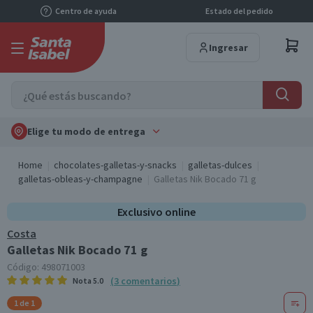
Centro de ayuda
Estado del pedido
Ingresar
Elige tu modo de entrega
Home
chocolates-galletas-y-snacks
galletas-dulces
galletas-obleas-y-champagne
Galletas Nik Bocado 71 g
Exclusivo online
Costa
Galletas Nik Bocado 71 g
Código:
498071003
(
3
comentarios
)
Nota
5.0
1 de 1