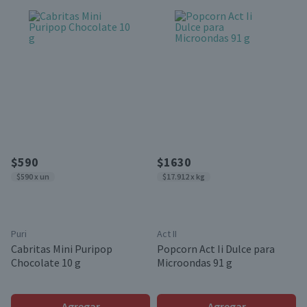
$590
$1630
$590 x un
$17.912 x kg
Puri
Act II
Cabritas Mini Puripop
Popcorn Act Ii Dulce para
Chocolate 10 g
Microondas 91 g
Agregar
Agregar