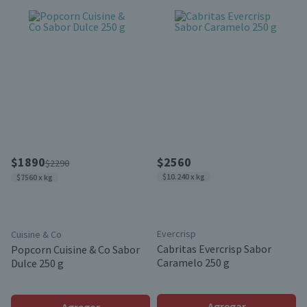
$1890
$2560
$2290
$10.240 x kg
$7560 x kg
Evercrisp
Cuisine & Co
Cabritas Evercrisp Sabor
Popcorn Cuisine & Co Sabor
Caramelo 250 g
Dulce 250 g
Agregar