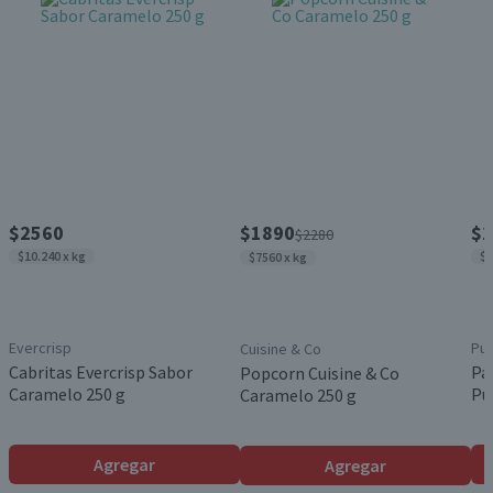
$2560
$1890
$2
$2280
$10.240 x kg
$1
$7560 x kg
Evercrisp
Pur
Cuisine & Co
Cabritas Evercrisp Sabor
Pa
Popcorn Cuisine & Co
Caramelo 250 g
Pu
Caramelo 250 g
Agregar
Agregar