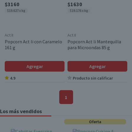
$3160
$1630
$19.627 x kg
$19.176 x kg
Act II
Act II
Popcorn Act Ii con Caramelo
Popcorn Act Ii Mantequilla
161 g
para Microondas 85 g
Agregar
Agregar
4.9
Producto sin calificar
1
Los más vendidos
Oferta