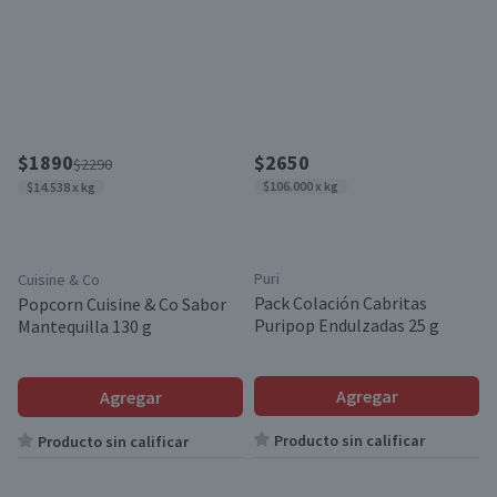
$1890
$2650
$2290
$106.000 x kg
$14.538 x kg
Puri
Cuisine & Co
Pack Colación Cabritas
Popcorn Cuisine & Co Sabor
Puripop Endulzadas 25 g
Mantequilla 130 g
Agregar
Agregar
Producto sin calificar
Producto sin calificar