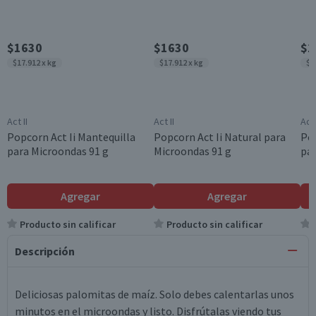
$1630
$1630
$1
$17.912 x kg
$17.912 x kg
$1
Act II
Act II
Act 
Popcorn Act Ii Mantequilla
Popcorn Act Ii Natural para
Pop
para Microondas 91 g
Microondas 91 g
par
Agregar
Agregar
Producto sin calificar
Producto sin calificar
Descripción
Deliciosas palomitas de maíz. Solo debes calentarlas unos
minutos en el microondas y listo. Disfrútalas viendo tus