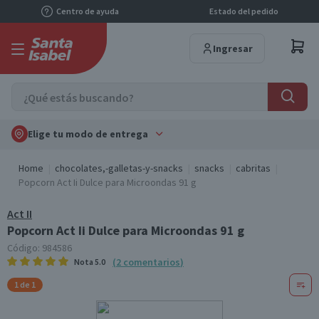
Centro de ayuda
Estado del pedido
Ingresar
Elige tu modo de entrega
Home
chocolates,-galletas-y-snacks
snacks
cabritas
Popcorn Act Ii Dulce para Microondas 91 g
Act II
Popcorn Act Ii Dulce para Microondas 91 g
Código:
984586
(
2
comentarios
)
Nota
5.0
1 de 1