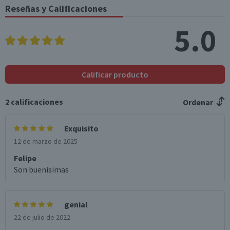
(g)
Reseñas y Calificaciones
Sodio (mg)
3
0,9
5.0
Fibra (g)
40,8
12,2
*Ingesta de referencia de un adulto promedio (8400 kj / 2000 kcal)
Calificar producto
2
calificaciones
Ordenar
Exquisito
12 de marzo de 2025
Felipe
Son buenisimas
genial
22 de julio de 2022