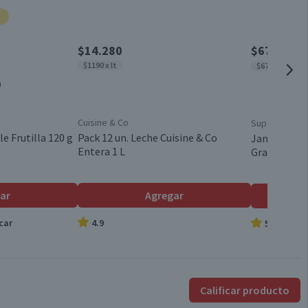
5,3
Válida hasta su fecha de caducidad
1,3
$14.280
$676
$989
x 1
$1190 x lt
$6760 x kg
0
0
1,1
Cuisine & Co
Super Cerdo
24,5
e Frutilla 120 g
Pack 12 un. Leche Cuisine & Co
Jamón Acar
Entera 1 L
Granel
19
45,6
ar
Agregar
car
4.9
5.0
Calificar producto