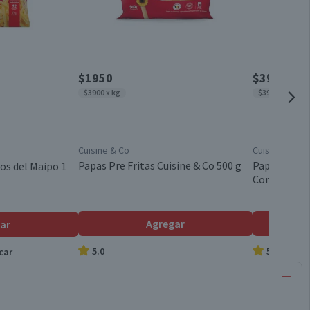
$1950
$3990
$3900 x kg
$3990 x kg
Cuisine & Co
Cuisine & Co
Papas Pre Fritas Cuisine & Co 500 g
Papas Fritas
os del Maipo 1
Congeladas 
Agregar
ar
5.0
5.0
car