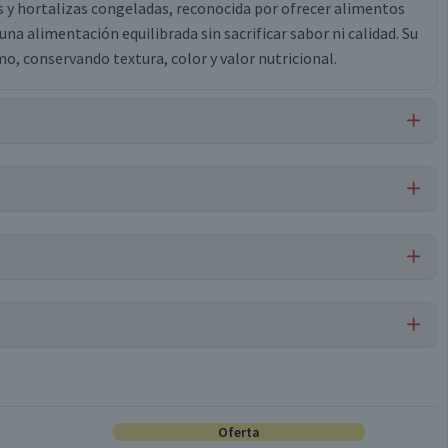
as y hortalizas congeladas, reconocida por ofrecer alimentos
una alimentación equilibrada sin sacrificar sabor ni calidad. Su
, conservando textura, color y valor nutricional.
Libre de
Libre de
Mariscos
Libre de
Libre de
Peces
y Crustáceos
Maní
Frutos Secos
Por cada 1 porción
Papas Pre Fritas
102
2
Oferta