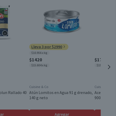
Conservar refrigerado
2.6
16.9
1 kg
0
49.3
Bolsa
Lleva 3 por $2990
$10.956 x kg
Francia
$1420
$1790
$15.604 x kg
$1989 x lt
Papas
Cuisine & Co
Cuisine & Co
Válida hasta su fecha de caducidad
olun Rallado 40
Atún Lomitos en Agua 91 g drenado,
Aceite Veget
140 g neto
900 ml
ar
Agregar