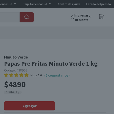
Cencosud
Tarjeta Cencosud
Centro de ayuda
Estado del pedido
Ingresar
Tu cuenta
Minuto Verde
Papas Pre Fritas Minuto Verde 1 kg
Código:
438965
(
2
comentarios
)
Nota
5.0
$4890
$4890 x kg
Agregar