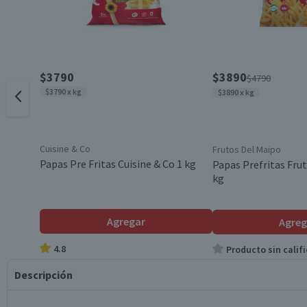
$3790
$3890
$4790
$3790 x kg
$3890 x kg
Cuisine & Co
Frutos Del Maipo
Papas Pre Fritas Cuisine & Co 1 kg
Papas Prefritas Frut
kg
Agregar
Agreg
4.8
Producto sin califi
Descripción