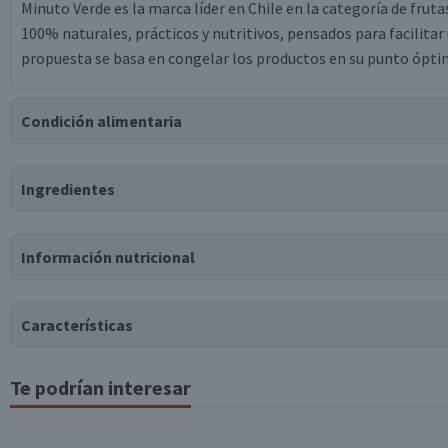
Minuto Verde es la marca líder en Chile en la categoría de frut
100% naturales, prácticos y nutritivos, pensados para facilitar 
propuesta se basa en congelar los productos en su punto óptimo
Condición alimentaria
Certificación
Ingredientes
Apto para
Libre de
Libre de
Libre de
APLV
Lactosa
Soya
Huevo
Ingredientes
Libre de
Libre de
Libre de
Vegano
Información nutricional
Nueces
Sulfitos
Gluten
Papas, Aceite vegetal de girasol, Dextrosa, Difosfato disódico.
Tabla nutricional
Características
Valores medios
Por cada 100g/ml
Te podrían interesar
Tipo de Producto
Energía (kCal)
120
Proteínas (g)
2.4