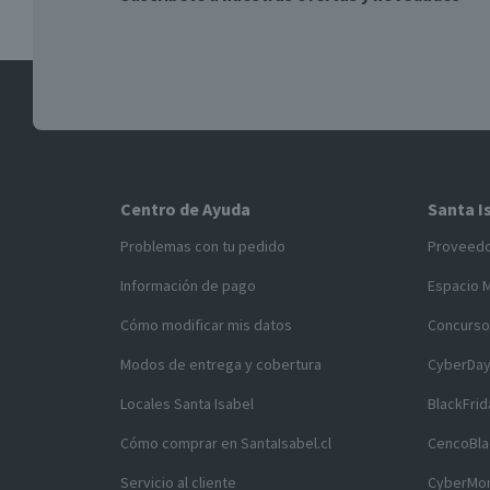
Centro de Ayuda
Santa I
Problemas con tu pedido
Proveed
Información de pago
Espacio 
Cómo modificar mis datos
Concurso
Modos de entrega y cobertura
CyberDa
Locales Santa Isabel
BlackFrid
Cómo comprar en SantaIsabel.cl
CencoBla
Servicio al cliente
CyberMo