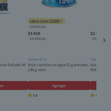
0.2
0
800 g
Lleva 3 por $2990
$10.956 x kg
Bolsa
$1420
$1790
$15.604 x kg
$1989 x lt
Bélgica
Cuisine & Co
Cuisine & Co
Pre Frita Fina
olun Rallado 40
Atún Lomitos en Agua 91 g drenado,
Aceite Veget
140 g neto
900 ml
Familiar
ar
Agregar
5.0
4.8