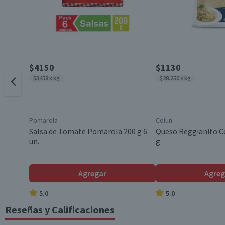
Azúcares totales (g)
0.2
Sodio (mg)
0
Contenido
*Ingesta de referencia de un adulto promedio (8400 kj / 2000 kcal)
Envase
$4150
$1130
$3458 x kg
$28.250 x kg
País de Origen
Pomarola
Colun
Variedad
Salsa de Tomate Pomarola 200 g 6
Queso Reggianito C
un.
g
Tamaño
Agregar
Agreg
5.0
5.0
Reseñas y Calificaciones