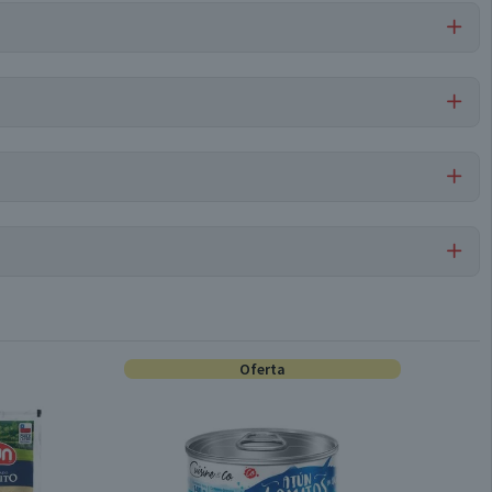
Libre de
Libre de
Mariscos
Libre de
Libre de
Peces
y Crustáceos
Maní
Frutos Secos
Por cada 1 porción
Papas Pre Fritas
104.6
2
Oferta
Unitario
2.7
14.7
Conservar refrigerado