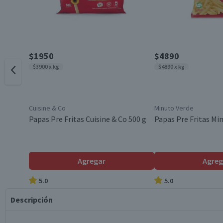
$1950
$4890
$3900 x kg
$4890 x kg
Cuisine & Co
Minuto Verde
Papas Pre Fritas Cuisine & Co 500 g
Papas Pre Fritas Min
Agregar
Agreg
5.0
5.0
Descripción