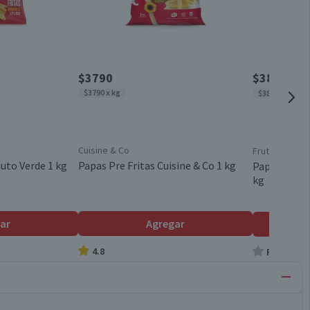
$3790
$3890
$479
$3790 x kg
$3890 x kg
Cuisine & Co
Frutos Del Ma
uto Verde 1 kg
Papas Pre Fritas Cuisine & Co 1 kg
Papas Prefri
kg
ar
Agregar
4.8
Producto s