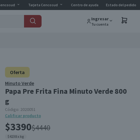
Cencosud
Tarjeta Cencosud
Centro de ayuda
Estado del pedido
Ingresar
Tu cuenta
Oferta
Minuto Verde
Papa Pre Frita Fina Minuto Verde 800
g
Código:
2020051
Calificar producto
$3390
$4440
$4238 x kg