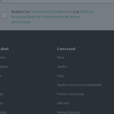
Acepto los
Términos y Condiciones
y la
Política
de privacidad y de tratamiento de datos
personales
sabel
Cencosud
ores
Paris
Mypes
Jumbo
s
Easy
y
Tarjeta Cencosud Scotiabank
ay
Puntos Cencosud
ck
Giftcard
nday
Venta Empresa