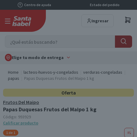
Centro de ayuda
Estado del pedido
Ingresar
Elige tu modo de entrega
Home
lacteos-huevos-y-congelados
verduras-congeladas
papas
Papas Duquesas Frutos del Maipo 1 kg
Oferta
Frutos Del Maipo
Papas Duquesas Frutos del Maipo 1 kg
Código:
993929
Calificar producto
1 de 1