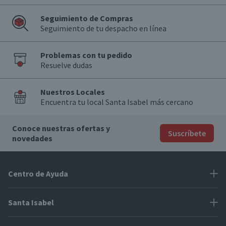
Seguimiento de Compras
Seguimiento de tu despacho en línea
Problemas con tu pedido
Resuelve dudas
Nuestros Locales
Encuentra tu local Santa Isabel más cercano
Conoce nuestras ofertas y
Suscríbete
novedades
Centro de Ayuda
Problemas con tu pedido
Santa Isabel
Información de pago