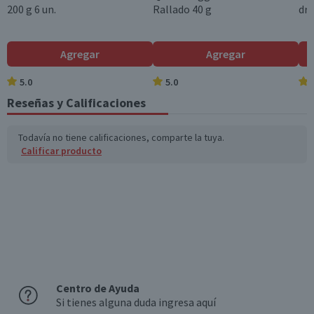
o disponibles (g)
200 g 6 un.
Rallado 40 g
dre
Garantía Mínima Legal
Válida hasta su fecha de caducidad
Azúcares totales
0,6
0,5
(g)
Garantía Proveedor
Agregar
Agregar
Válida hasta su fecha de caducidad
Sodio (mg)
305
259,3
5.0
5.0
Reseñas y Calificaciones
Fibra (g)
2,6
2,2
*Ingesta de referencia de un adulto promedio (8400 kj / 2000 kcal)
Todavía no tiene calificaciones, comparte la tuya.
Calificar producto
Centro de Ayuda
Si tienes alguna duda ingresa aquí