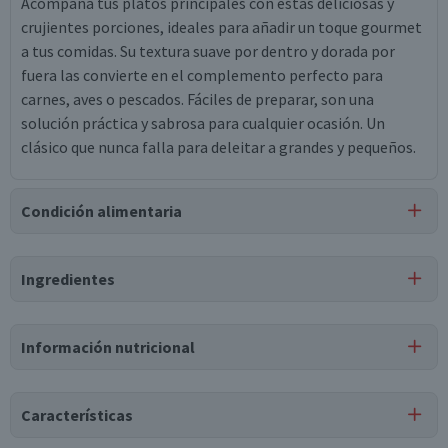
Acompaña tus platos principales con estas deliciosas y
crujientes porciones, ideales para añadir un toque gourmet
a tus comidas. Su textura suave por dentro y dorada por
fuera las convierte en el complemento perfecto para
carnes, aves o pescados. Fáciles de preparar, son una
solución práctica y sabrosa para cualquier ocasión. Un
clásico que nunca falla para deleitar a grandes y pequeños.
Condición alimentaria
Certificación
Ingredientes
Vegano
Ingredientes
Información nutricional
papas, aceite de maravilla, sal, dextrosa, pimienta blanca,
hidroxipropilmetilcelulosa.
Tabla nutricional
Características
Valores
Por cada 1