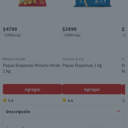
$4790
$3890
$3
$4790 x kg
$3890 x kg
$3
Minuto Verde
Cuisine & Co
Fru
Papas Duquesas Minuto Verde
Papas Duquesas 1 kg
Pap
1 kg
Mai
Agregar
Agregar
5.0
4.4
Descripción