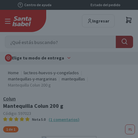
Centro de ayuda
Estado del pedido
Ingresar
Elige tu modo de entrega
Home
lacteos-huevos-y-congelados
mantequillas-y-margarinas
mantequillas
Mantequilla Colun 200 g
Colun
Mantequilla Colun 200 g
Código:
597023
(
1
comentarios
)
Nota
5.0
1 de 1