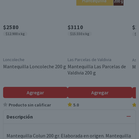
$2580
$3110
$1
$12.900 x kg
$15.550 x kg
$8
Loncoleche
Las Parcelas de Valdivia
Ast
Mantequilla Loncoleche 200 g
Mantequilla Las Parcelas de
Man
Valdivia 200 g
Agregar
Agregar
Producto sin calificar
5.0
Descripción
Mantequilla Colun 200 gr. Elaborada en origen. Mantequilla