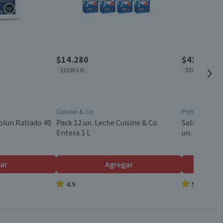
7,1
Chile
5,3
1,5
$14.280
$4150
$1190 x lt
$3458 x kg
0,1
5,9
Cuisine & Co
Pomarola
0
olun Rallado 40
Pack 12 un. Leche Cuisine & Co
Salsa de To
Entera 1 L
un.
0
0
ar
Agregar
4.9
5.0