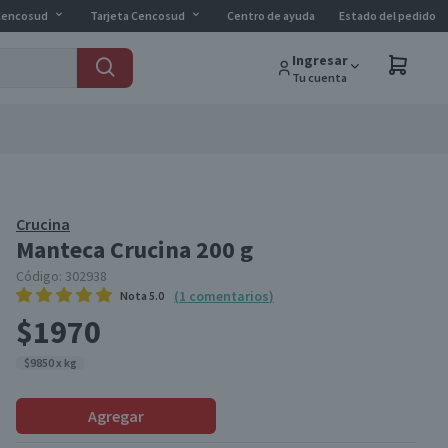
Cencosud
Tarjeta Cencosud
Centro de ayuda
Estado del pedido
Ingresar
Tu cuenta
Crucina
Manteca Crucina 200 g
Código:
302938
(
1
comentarios
)
Nota
5.0
$1970
$9850 x kg
Agregar