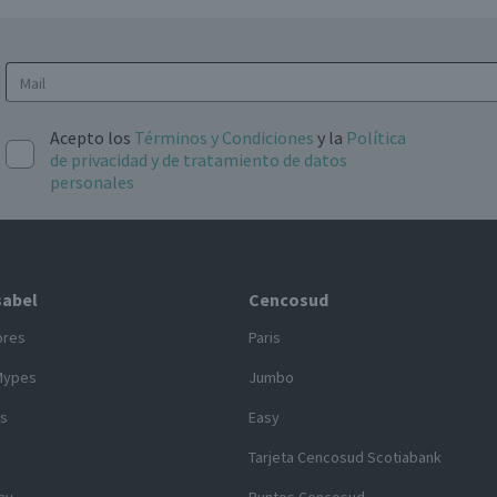
Acepto los
Términos y Condiciones
y la
Política
de privacidad y de tratamiento de datos
personales
sabel
Cencosud
ores
Paris
Mypes
Jumbo
s
Easy
y
Tarjeta Cencosud Scotiabank