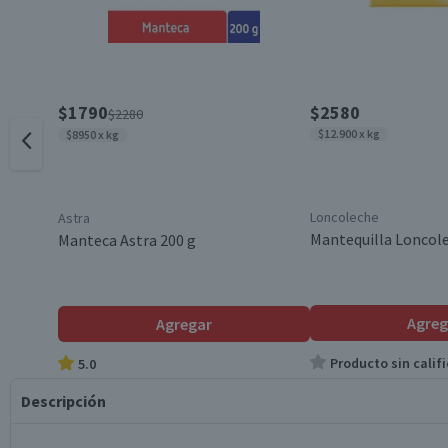
$1790
$2580
$2280
$12.900 x kg
$8950 x kg
Loncoleche
Astra
Mantequilla Loncole
Manteca Astra 200 g
Agreg
Agregar
Producto sin califi
5.0
Descripción