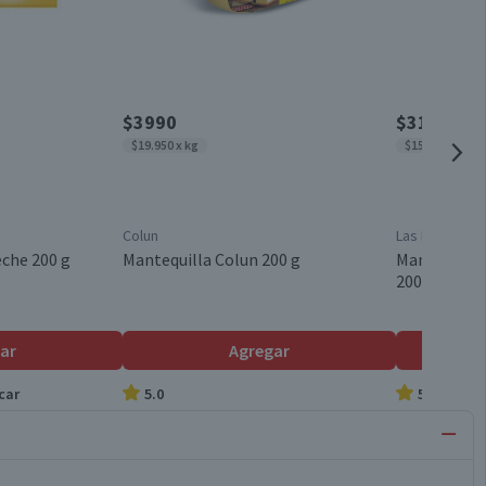
$3990
$3110
$19.950 x kg
$15.550 x kg
Colun
Las Parcelas d
che 200 g
Mantequilla Colun 200 g
Mantequilla 
200 g
ar
Agregar
car
5.0
5.0