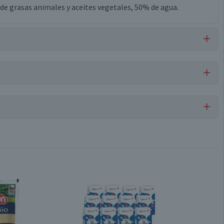
de grasas animales y aceites vegetales, 50% de agua.
ma, grasa de cerdo, grasa de vacuno, aceite vegetal de soya
palma completamente hidrogenada, aceite de canola
Manteca
Por cada 1 porción
Conservar refrigerado
126
0
Paquete
14