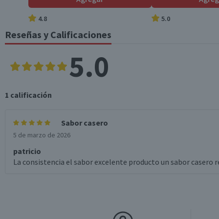
*Ingesta de referencia de un adulto promedio (8400 kj / 2000 kcal)
4.8
5.0
Reseñas y Calificaciones
5.0
1
calificación
Sabor casero
5 de marzo de 2026
patricio
La consistencia el sabor excelente producto un sabor casero 