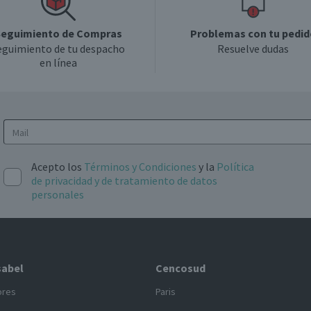
eguimiento de Compras
Problemas con tu pedid
eguimiento de tu despacho
Resuelve dudas
en línea
Acepto los
Términos y Condiciones
y la
Política
de privacidad y de tratamiento de datos
personales
sabel
Cencosud
ores
Paris