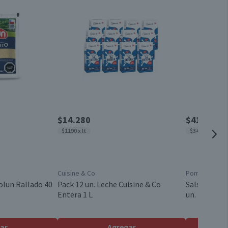
Paquete
53,8
0
Chile
5,9
4
Válida hasta su fecha de caducidad
1,7
0,2
$14.280
$4150
$1190 x lt
$3458 x kg
0,2
15,3
Cuisine & Co
Pomarola
0
olun Rallado 40
Pack 12 un. Leche Cuisine & Co
Salsa de To
Entera 1 L
un.
0
27,9
ar
Agregar