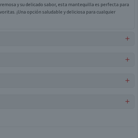
cremosa y su delicado sabor, esta mantequilla es perfecta para
voritas. ¡Una opción saludable y deliciosa para cualquier
Mantequilla
Por cada 1 porción