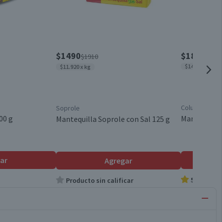
$1490
$1840
$1910
$14.720 x kg
$11.920 x kg
Colun
Soprole
00 g
Mantequilla
Mantequilla Soprole con Sal 125 g
ar
Agregar
5.0
Producto sin calificar