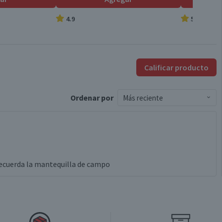
4.9
5.0
Calificar producto
Ordenar
por
Más reciente
recuerda la mantequilla de campo