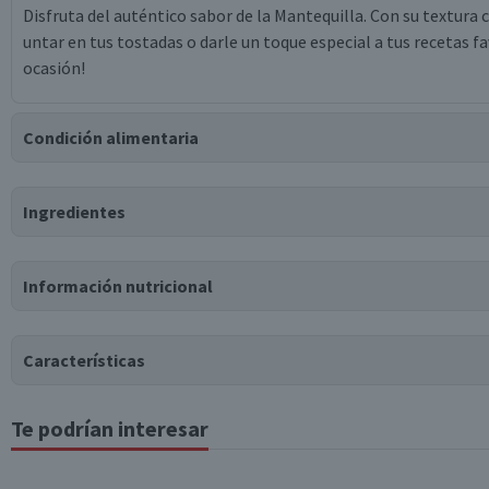
Disfruta del auténtico sabor de la Mantequilla. Con su textura 
untar en tus tostadas o darle un toque especial a tus recetas fa
ocasión!
Condición alimentaria
Certificación
Ingredientes
Libre de
Libre de
Lactosa
Gluten
Ingredientes
Información nutricional
crema de leche, sal, vitamina d3.
Características
Te podrían interesar
Tabla nutricional
Tipo de Producto
Valores medios
Por cada 100g/ml