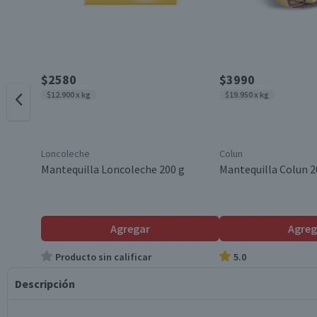
$2580
$3990
$12.900 x kg
$19.950 x kg
Loncoleche
Colun
Mantequilla Loncoleche 200 g
Mantequilla Colun 2
Agregar
Agreg
Producto sin calificar
5.0
Descripción