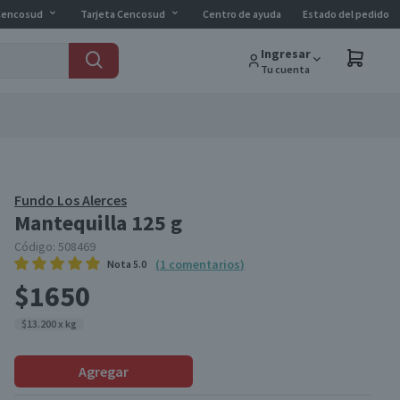
Cencosud
Tarjeta Cencosud
Centro de ayuda
Estado del pedido
Ingresar
Tu cuenta
Fundo Los Alerces
Mantequilla 125 g
Código:
508469
(
1
comentarios
)
Nota
5.0
$1650
$13.200 x kg
Agregar