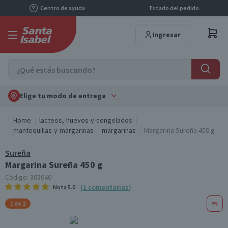
Centro de ayuda
Estado del pedido
Ingresar
Elige tu modo de entrega
Home
lacteos,-huevos-y-congelados
mantequillas-y-margarinas
margarinas
Margarina Sureña 450 g
Sureña
Margarina Sureña 450 g
Código:
303040
(
1
comentarios
)
Nota
5.0
1 de 2