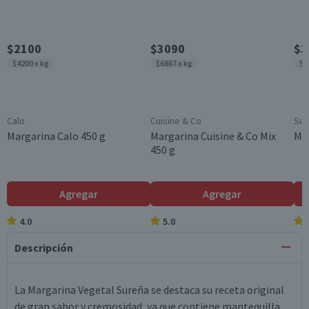
$2100
$3090
$3
$4200 x kg
$6867 x kg
$7
Calo
Cuisine & Co
Sur
Margarina Calo 450 g
Margarina Cuisine & Co Mix
Mar
450 g
Agregar
Agregar
4.0
5.0
Descripción
La Margarina Vegetal Sureña se destaca su receta original
de gran sabor y cremosidad, ya que contiene mantequilla