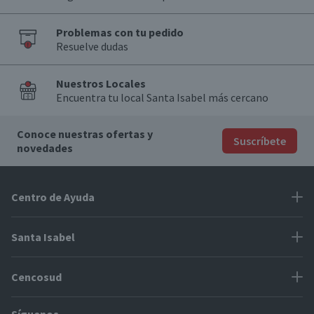
Problemas con tu pedido
Resuelve dudas
Nuestros Locales
Encuentra tu local Santa Isabel más cercano
Conoce nuestras ofertas y
Suscríbete
novedades
Centro de Ayuda
Problemas con tu pedido
Santa Isabel
Información de pago
Proveedores
Cencosud
Cómo modificar mis datos
Espacio Mypes
Modos de entrega y cobertura