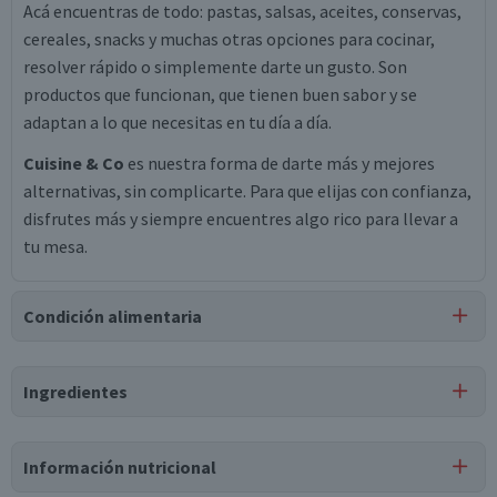
Acá encuentras de todo: pastas, salsas, aceites, conservas,
cereales, snacks y muchas otras opciones para cocinar,
resolver rápido o simplemente darte un gusto. Son
productos que funcionan, que tienen buen sabor y se
adaptan a lo que necesitas en tu día a día.
Cuisine & Co
es nuestra forma de darte más y mejores
alternativas, sin complicarte. Para que elijas con confianza,
disfrutes más y siempre encuentres algo rico para llevar a
tu mesa.
Condición alimentaria
Certificación
Ingredientes
Libre de
Libre de
Libre de
Mariscos
Libre de
Lactosa
Peces
y Crustáceos
Maní
Ingredientes
Información nutricional
papa deshidratada en escamas (99%), emulsionante (mono