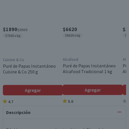
$1890
$6620
$2
$2610
$6620 x kg
$8
$7560 x kg
Alcafood
Alc
Cuisine & Co
Puré de Papas Instantáneo
Pu
Puré de Papas Instantáneo
Alcafood Tradicional 1 kg
Alc
Cuisine & Co 250 g
Agregar
Agregar
5.0
4.7
Descripción