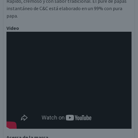
Rápido, cremoso y con sabor tradicional. El puré de papas
instantáneo de C&C está elaborado en un 99% con pura
papa.
Video
Acerca de la marca