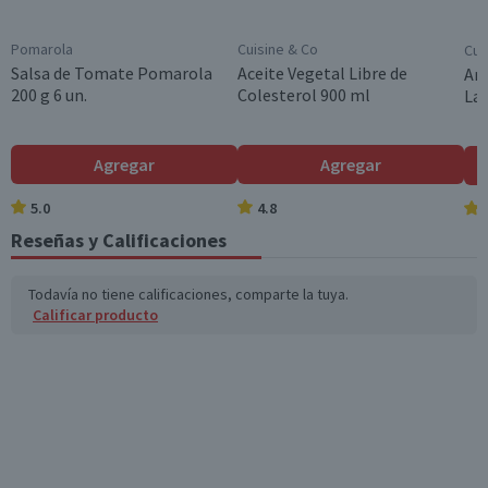
Colesterol (mg)
0
0
Pomarola
Cuisine & Co
Cui
Hidratos de Carbon
78,4
24,3
Salsa de Tomate Pomarola
Aceite Vegetal Libre de
Arr
o disponibles (g)
200 g 6 un.
Colesterol 900 ml
Lar
Azúcares totales
3,5
1,1
(g)
Agregar
Agregar
Sodio (mg)
67
20,8
5.0
4.8
Reseñas y Calificaciones
Fibra (g)
7,1
2,2
*Ingesta de referencia de un adulto promedio (8400 kj / 2000 kcal)
Todavía no tiene calificaciones, comparte la tuya.
Calificar producto