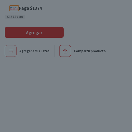
Paga $1374
$1374 x un
Agregar
Agregar a Mis listas
Compartir producto
Oferta
Oferta