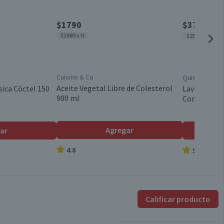
Plástico
$1790
$3790
$456
$1989 x lt
$2527 x lt
26.8 x 27.5 cm
Cuisine & Co
Quix
China
Aceite Vegetal Libre de Colesterol
sica Cóctel 150
Lavalozas Q
900 ml
Concentrado
5.5
Agregar
ar
4.8
5.0
28.5
5.5
Calificar producto
6 meses, a partir de la entrega del producto