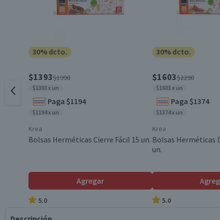
30% dcto.
30% dcto.
$1393
$1603
$1990
$2290
$1393 x un
$1603 x un
Paga $1194
Paga $1374
$1194 x un
$1374 x un
Krea
Krea
Bolsas Herméticas Cierre Fácil 15 un.
Bolsas Herméticas D
un.
Agregar
Agreg
5.0
5.0
Descripción