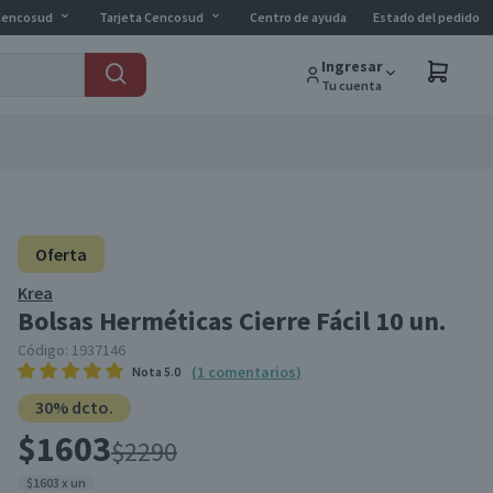
Cencosud
Tarjeta Cencosud
Centro de ayuda
Estado del pedido
Ingresar
Tu cuenta
Oferta
Krea
Bolsas Herméticas Cierre Fácil 10 un.
Código:
1937146
(
1
comentarios
)
Nota
5.0
30% dcto.
$1603
$2290
$1603 x un