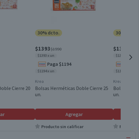
30% dcto.
30% dcto.
$1393
$1393
$1990
$199
$1393 x un
$1393 x un
Paga $1194
Paga 
$1194 x un
$1194 x un
Krea
Krea
oble Cierre 20
Bolsas Herméticas Doble Cierre 25
Bolsas Herm
un.
un.
ar
Agregar
Producto sin calificar
Producto s