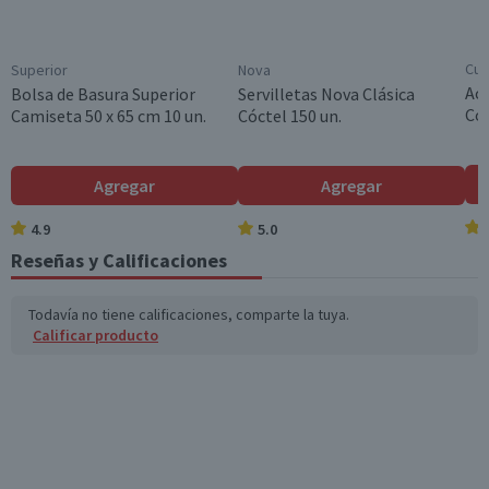
China
Alto cm
Cui
Superior
Nova
4
Ace
Bolsa de Basura Superior
Servilletas Nova Clásica
Col
Camiseta 50 x 65 cm 10 un.
Cóctel 150 un.
Largo cm
17.5
Ancho cm
Agregar
Agregar
6
4.9
5.0
Garantía Mínima Legal
Reseñas y Calificaciones
6 meses, a partir de la entrega del producto
Todavía no tiene calificaciones, comparte la tuya.
Calificar producto