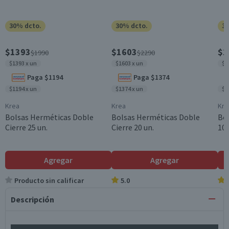
30% dcto.
30% dcto.
30
$1393
$1603
$1
$1990
$2290
$1393 x un
$1603 x un
$1
Paga $1194
Paga $1374
$1194 x un
$1374 x un
$1
Krea
Krea
Kre
Bolsas Herméticas Doble
Bolsas Herméticas Doble
Bol
Cierre 25 un.
Cierre 20 un.
10 
Agregar
Agregar
Producto sin calificar
5.0
Descripción