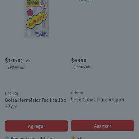
$1050
$6990
$1350
$6990 x un
$1050 x un
Cristar
Facilita
Set 6 Copas Flute Aragon
Bolsa Hermética Facilita 18 x
20 cm
Agregar
Agregar
5.0
Producto sin calificar