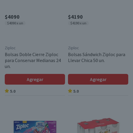
$4090
$4190
$4090 x un
$4190 x un
Ziploc
Ziploc
Bolsas Doble Cierre Ziploc
Bolsas Sándwich Ziploc para
para Conservar Medianas 24
Llevar Chica 50 un.
un.
Agregar
Agregar
5.0
5.0