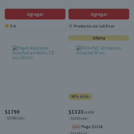
Agregar
Agregar
5.0
Producto sin calificar
Oferta
30% dcto.
$1790
$1323
$1890
$1790 x un
$1323 x un
Paga $1134
$1134 x un