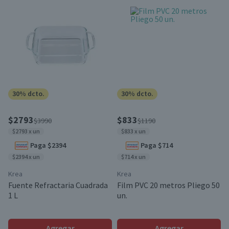
30% dcto.
30% dcto.
$2793
$833
$3990
$1190
$2793 x un
$833 x un
Paga $2394
Paga $714
$2394 x un
$714 x un
Krea
Krea
Fuente Refractaria Cuadrada
Film PVC 20 metros Pliego 50
1 L
un.
Agregar
Agregar