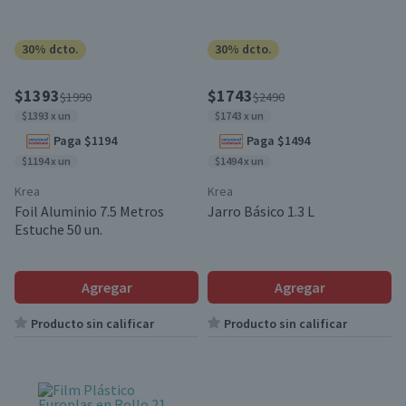
30% dcto.
30% dcto.
$1393
$1743
$1990
$2490
$1393 x un
$1743 x un
Paga $1194
Paga $1494
$1194 x un
$1494 x un
Krea
Krea
Foil Aluminio 7.5 Metros
Jarro Básico 1.3 L
Estuche 50 un.
Agregar
Agregar
Producto sin calificar
Producto sin calificar