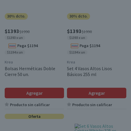
30% dcto.
30% dcto.
$1393
$1393
$1990
$1990
$1393 x un
$1393 x un
Paga $1194
Paga $1194
$1194 x un
$1194 x un
Krea
Krea
Bolsas Herméticas Doble
Set 4 Vasos Altos Lisos
Cierre 50 un.
Básicos 255 ml
Agregar
Agregar
Producto sin calificar
Producto sin calificar
Oferta