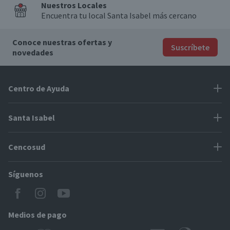
Nuestros Locales
Encuentra tu local Santa Isabel más cercano
Conoce nuestras ofertas y
Suscríbete
novedades
Centro de Ayuda
Problemas con tu pedido
Santa Isabel
Información de pago
Proveedores
Cencosud
Cómo modificar mis datos
Espacio Mypes
Modos de entrega y cobertura
Síguenos
Paris
Concursos
Locales Santa Isabel
Jumbo
CyberDay
Cómo comprar en SantaIsabel.cl
Easy
Medios de pago
BlackFriday
Servicio al cliente