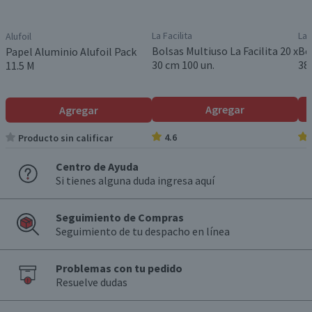
La Facilita
La 
Alufoil
Bolsas Multiuso La Facilita 20 x
Bol
Papel Aluminio Alufoil Pack
30 cm 100 un.
38
11.5 M
Agregar
Agregar
4.6
Producto sin calificar
Centro de Ayuda
Si tienes alguna duda ingresa aquí
Seguimiento de Compras
Seguimiento de tu despacho en línea
Problemas con tu pedido
Resuelve dudas