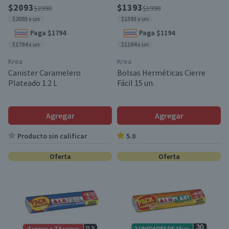
$2093
$1393
$2990
$1990
$2093 x un
$1393 x un
Paga $1794
Paga $1194
$1794 x un
$1194 x un
Krea
Krea
Canister Caramelero
Bolsas Herméticas Cierre
Plateado 1.2 L
Fácil 15 un.
Agregar
Agregar
Producto sin calificar
5.0
Oferta
Oferta