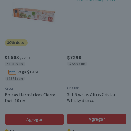
30% dcto.
$1603
$7290
$2290
$7290 x un
$1603 x un
Paga $1374
$1374 x un
Cristar
Krea
Set 6 Vasos Altos Cristar
Bolsas Herméticas Cierre
Whisky 325 cc
Fácil 10 un.
Agregar
Agregar
5.0