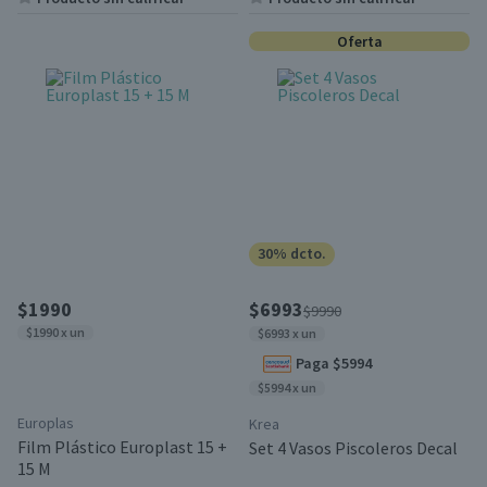
Oferta
30% dcto.
$1990
$6993
$9990
$1990 x un
$6993 x un
Paga $5994
$5994 x un
Europlas
Krea
Film Plástico Europlast 15 +
Set 4 Vasos Piscoleros Decal
15 M