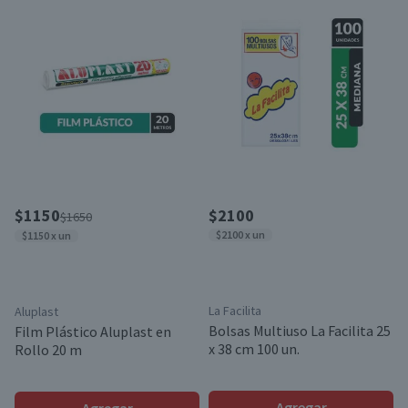
$1150
$2100
$1650
$2100 x un
$1150 x un
La Facilita
Aluplast
Bolsas Multiuso La Facilita 25
Film Plástico Aluplast en
x 38 cm 100 un.
Rollo 20 m
Agregar