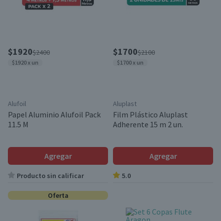
$1920
$1700
$2400
$2100
$1920 x un
$1700 x un
Alufoil
Aluplast
Papel Aluminio Alufoil Pack
Film Plástico Aluplast
11.5 M
Adherente 15 m 2 un.
Agregar
Agregar
Producto sin calificar
5.0
Oferta