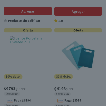
Agregar
Agregar
Producto sin calificar
5.0
Oferta
Oferta
30% dcto.
30% dcto.
$9793
$4193
$13.990
$5990
$9793 x un
$4193 x un
Paga $8394
Paga $3594
$8394 x un
$3594 x un