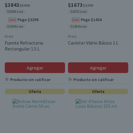
$3843
$1673
$5490
$2390
$3843 x un
$1673 x un
Paga $3294
Paga $1434
$3294 x un
$1434 x un
Krea
Krea
Fuente Refractaria
Canister Vidrio Básico 1 L
Rectangular 1.5 L
Agregar
Agregar
Producto sin calificar
Producto sin calificar
Oferta
Oferta