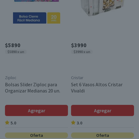
$5890
$3990
$5890 x un
$3990 x un
Ziploc
Cristar
Bolsas Slider Ziploc para
Set 6 Vasos Altos Cristar
Organizar Medianas 20 un.
Vivaldi
Agregar
Agregar
5.0
3.0
Oferta
Oferta