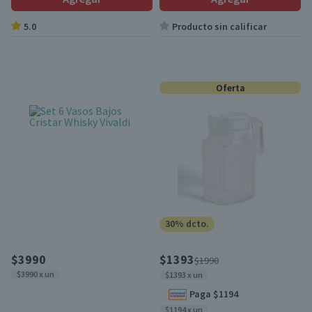
5.0
Producto sin calificar
Oferta
30% dcto.
$3990
$1393
$1990
$3990 x un
$1393 x un
Paga $1194
$1194 x un