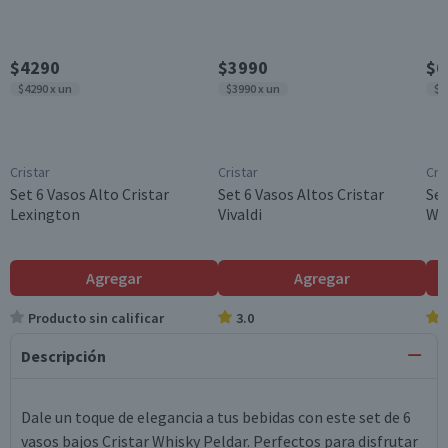
$4290
$3990
$6
$4290 x un
$3990 x un
$6
Cristar
Cristar
Cri
Set 6 Vasos Alto Cristar
Set 6 Vasos Altos Cristar
Set
Lexington
Vivaldi
Whi
Agregar
Agregar
Producto sin calificar
3.0
Descripción
Dale un toque de elegancia a tus bebidas con este set de 6
vasos bajos Cristar Whisky Peldar. Perfectos para disfrutar