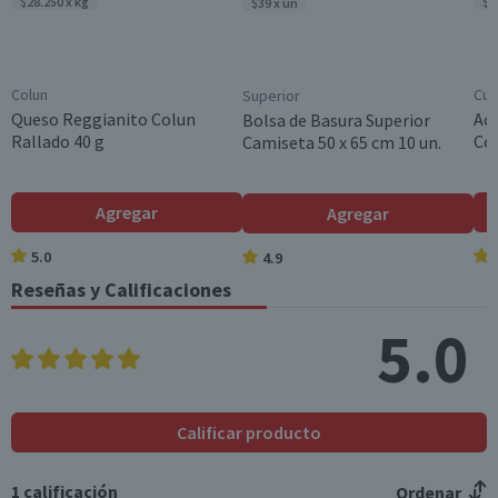
$28.250 x kg
$1
$39 x un
Colun
Cui
Superior
Queso Reggianito Colun
Ace
Bolsa de Basura Superior
Rallado 40 g
Col
Camiseta 50 x 65 cm 10 un.
Agregar
Agregar
5.0
4.9
Reseñas y Calificaciones
5.0
Calificar producto
1
calificación
Ordenar