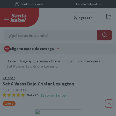
Centro de ayuda
Estado del pedido
Ingresar
Elige tu modo de entrega
Home
hogar-jugueteria-y-libreria
hogar
cocina-y-mesa
Set 6 Vasos Bajo Cristar Lexington
Cristar
Set 6 Vasos Bajo Cristar Lexington
Código:
367113
(
1
comentarios
)
Nota
5.0
1 de 1