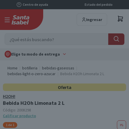
Centro de ayuda
Estado del pedido
Ingresar
Elige tu modo de entrega
Home
botilleria
bebidas-gaseosas
bebidas-light-o-zero-azucar
Bebida H2Oh Limonata 2 L
Oferta
H2OH!
Bebida H2Oh Limonata 2 L
Código:
2008298
Calificar producto
1 de 1