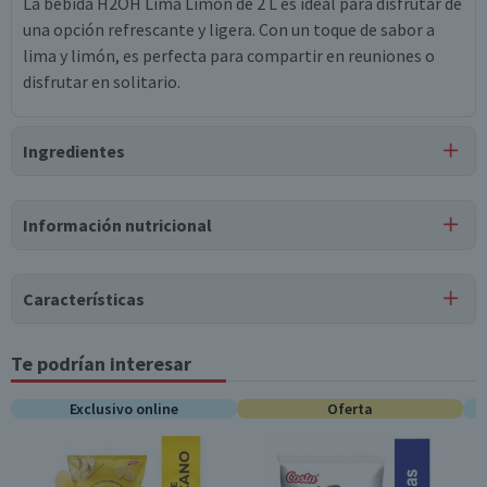
La bebida H2OH Lima Limón de 2 L es ideal para disfrutar de
una opción refrescante y ligera. Con un toque de sabor a
lima y limón, es perfecta para compartir en reuniones o
disfrutar en solitario.
Ingredientes
Ingredientes
Información nutricional
agua carbonatada, ácido cítrico, saborizante natural, ácido
málico, citrato trisódico, aspartamo, benzoato de sodio,
Tabla nutricional
acesulfamo potásico.
Características
Valores
Por cada 1
Por cada 100g/ml
medios
porción
Tipo de Producto
Te podrían interesar
Limón
Energía (kCal)
0
0
Exclusivo online
Oferta
Pack-Unitario
Unitario
Proteínas (g)
0
0
Almacenamiento
Grasas Totales (g)
0
0