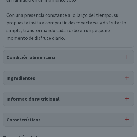
Con una presencia constante a lo largo del tiempo, su
propuesta invita a compartir, desconectarse y disfrutar lo
simple, transformando cada sorbo en un pequeño
momento de disfrute diario.
Condición alimentaria
Certificación
Ingredientes
Apto para
Libre de
Libre de
Vegano
APLV
Lactosa
Soya
Ingredientes
Información nutricional
Agua carbonatada, Azúcar, Color caramelo, ácido fosfórico,
Saborizantes naturales, Cafeína.
Características
Tipo de Producto