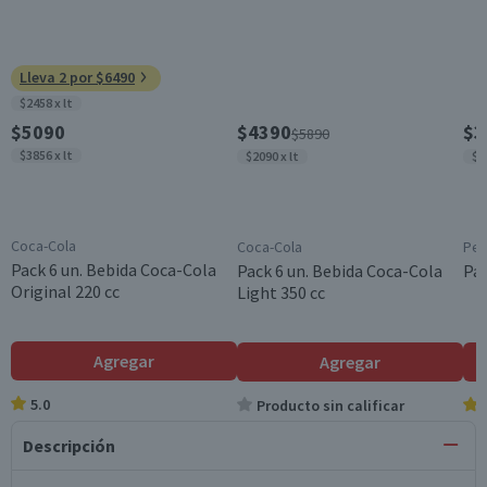
Lleva 2 por $6490
$2458 x lt
$5090
$4390
$3
$5890
$3856 x lt
$2090 x lt
$1
Coca-Cola
Coca-Cola
Pep
Pack 6 un. Bebida Coca-Cola
Pack 6 un. Bebida Coca-Cola
Pac
Original 220 cc
Light 350 cc
Agregar
Agregar
5.0
Producto sin calificar
Descripción