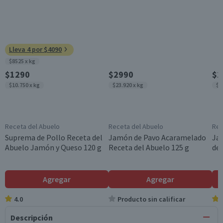
Lleva 4 por $4090
$8525 x kg
$1290
$2990
$2
$10.750 x kg
$23.920 x kg
$1
Receta del Abuelo
Receta del Abuelo
Rec
Suprema de Pollo Receta del
Jamón de Pavo Acaramelado
Ja
Abuelo Jamón y Queso 120 g
Receta del Abuelo 125 g
del
Agregar
Agregar
4.0
Producto sin calificar
Descripción