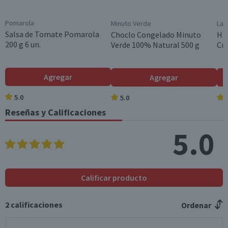
das (g)
Pomarola
Minuto Verde
La 
Grasas trans (g)
0,2
0,2
Salsa de Tomate Pomarola
Choclo Congelado Minuto
Ha
200 g 6 un.
Verde 100% Natural 500 g
Cri
Colesterol (mg)
20
24
Hidratos de Carbon
16,6
19,9
Agregar
Agregar
o disponibles (g)
5.0
5.0
Azúcares totales
0,5
0,6
(g)
Reseñas y Calificaciones
Sodio (mg)
636
763,2
5.0
*Ingesta de referencia de un adulto promedio (8400 kj / 2000 kcal)
Calificar producto
2
calificaciones
Ordenar