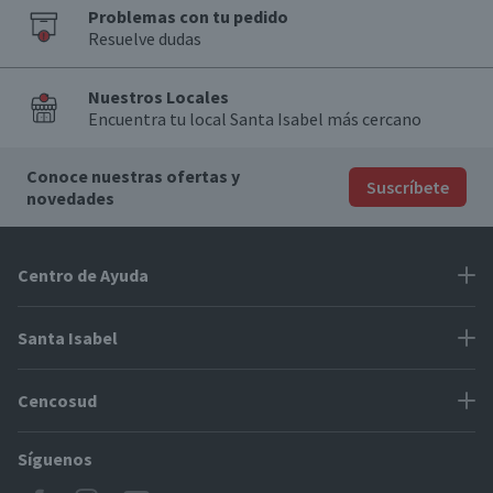
Problemas con tu pedido
Resuelve dudas
Nuestros Locales
Encuentra tu local Santa Isabel más cercano
Conoce nuestras ofertas y
Suscríbete
novedades
Centro de Ayuda
Problemas con tu pedido
Santa Isabel
Información de pago
Proveedores
Cencosud
Cómo modificar mis datos
Espacio Mypes
Modos de entrega y cobertura
Síguenos
Paris
Concursos