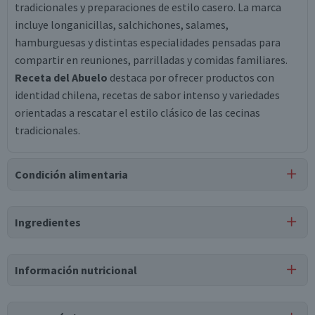
tradicionales y preparaciones de estilo casero. La marca
incluye longanicillas, salchichones, salames,
hamburguesas y distintas especialidades pensadas para
compartir en reuniones, parrilladas y comidas familiares.
Receta del Abuelo
destaca por ofrecer productos con
identidad chilena, recetas de sabor intenso y variedades
orientadas a rescatar el estilo clásico de las cecinas
tradicionales.
Condición alimentaria
Certificación
Ingredientes
Libre de
Gluten
Ingredientes
Información nutricional
carne pierna de cerdo, agua, sal, azúcar, dextrosa, fosfatos,
eritorbato sódico, saborizante idéntico al natural, ácido