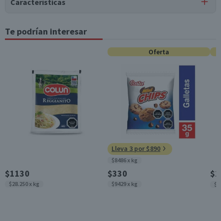
carmínico, nitrito de sodio.
Características
Puede contener
Tipo de Producto
Te podrían interesar
Tabla nutricional
Trazas
de
gluten, huevo, leche, soya, sulfitos.
Jamón de Cerdo
Valores
Oferta
Por cada 1
Almacenamiento
Por cada 100g/ml
medios
porción
Conservar refrigerado
Energía (kCal)
112
33,6
Garantía Mínima Legal
Válida hasta su fecha de caducidad
Proteínas (g)
18,9
5,7
Grasas Totales (g)
3,7
1,1
Grasas Saturadas
1
0,3
Lleva 3 por $890
(g)
$8486 x kg
Grasas Monoinsatu
1,7
0,5
$1130
$330
$2
radas (g)
$28.250 x kg
$9429 x kg
$3
Grasas Poliinsatura
1
0,3
das (g)