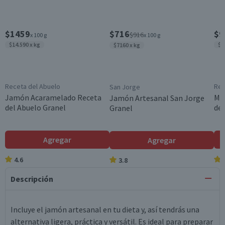
$1459
$716
$9
$916
x 100 g
x 100 g
$14.590 x kg
$9
$7160 x kg
Receta del Abuelo
Rec
San Jorge
Jamón Acaramelado Receta
Mo
Jamón Artesanal San Jorge
del Abuelo Granel
del
Granel
Agregar
Agregar
4.6
3.8
Descripción
Incluye el jamón artesanal en tu dieta y, así tendrás una
alternativa ligera, práctica y versátil. Es ideal para preparar