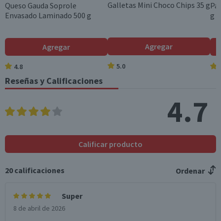
Galletas Mini Choco Chips 35 g
Queso Gauda Soprole
Pan
Envasado Laminado 500 g
g
Colesterol (mg)
36
10,8
Hidratos de Carbon
0
0
Agregar
Agregar
o disponibles (g)
5.0
4.8
Azúcares totales
0
0
(g)
Reseñas y Calificaciones
Sodio (mg)
753
225,9
4.7
*Ingesta de referencia de un adulto promedio (8400 kj / 2000 kcal)
Calificar producto
20
calificaciones
Ordenar
Super
8 de abril de 2026