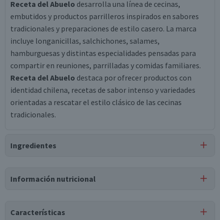
Receta del Abuelo
desarrolla una línea de cecinas,
embutidos y productos parrilleros inspirados en sabores
tradicionales y preparaciones de estilo casero. La marca
incluye longanicillas, salchichones, salames,
hamburguesas y distintas especialidades pensadas para
compartir en reuniones, parrilladas y comidas familiares.
Receta del Abuelo
destaca por ofrecer productos con
identidad chilena, recetas de sabor intenso y variedades
orientadas a rescatar el estilo clásico de las cecinas
tradicionales.
Ingredientes
Ingredientes
Información nutricional
pierna de cerdo, agua, sal, lactosa, azúcar, fosfatos,
eritorbato sódico, ácido carmínico, nitrito de sodio.
Características