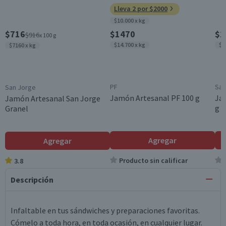
Lleva 2 por $2000
$10.000 x kg
$716
$1470
$2
$916
x 100 g
$14.700 x kg
$1
$7160 x kg
PF
San
San Jorge
Jamón Artesanal PF 100 g
Ja
Jamón Artesanal San Jorge
g
Granel
Agregar
Agregar
Producto sin calificar
3.8
Descripción
Infaltable en tus sándwiches y preparaciones favoritas.
Cómelo a toda hora, en toda ocasión, en cualquier lugar.