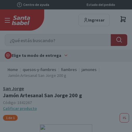
Centro de ayuda
Estado del pedido
Ingresar
Elige tu modo de entrega
Home
quesos-y-fiambres
fiambres
jamones
Jamón Artesanal San Jorge 200 g
San Jorge
Jamón Artesanal San Jorge 200 g
Código:
1842267
Calificar producto
1 de 1