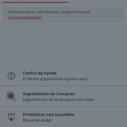
Sodio (mg)
923
267,7
Todavía no tiene calificaciones, comparte la tuya.
Calificar producto
*Ingesta de referencia de un adulto promedio (8400 kj / 2000 kcal)
Centro de Ayuda
Si tienes alguna duda ingresa aquí
Seguimiento de Compras
Seguimiento de tu despacho en línea
Problemas con tu pedido
Resuelve dudas