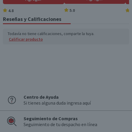
5.0
4.8
Azúcares totales
0,5
0,1
(g)
Reseñas y Calificaciones
Sodio (mg)
808
121,2
Todavía no tiene calificaciones, comparte la tuya.
Calificar producto
*Ingesta de referencia de un adulto promedio (8400 kj / 2000 kcal)
Centro de Ayuda
Si tienes alguna duda ingresa aquí
Seguimiento de Compras
Seguimiento de tu despacho en línea