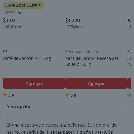
Lleva 2 por $1300
$5200 x kg
$770
$1220
$2
$6160 x kg
$9760 x kg
$1
PF
Receta del Abuelo
San
Paté de Jamón PF 125 g
Paté de Jamón Receta del
Ja
Abuelo 125 g
200
Agregar
Agregar
5.0
5.0
Descripción
Es una mezcla de diversos ingredientes. Su nombre, de
hecho, se deriva del francés paté y significa pasta. En