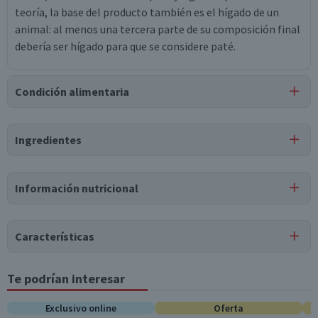
teoría, la base del producto también es el hígado de un
animal: al menos una tercera parte de su composición final
debería ser hígado para que se considere paté.
Condición alimentaria
Certificación
Ingredientes
Libre de
Gluten
Ingredientes
Información nutricional
agua, grasa de cerdo, proteína de soya, sal, mono y
diglicéridos de ácidos grasos, carne de cerdo, ácido cítrico,
eritorbato de sodio, pimienta negra, tripolifosfato de
Características
sodio, cilantro, nuez moscada, ajo, saborizante natural,
annato, carmín de cochinilla, nitrito de sodio.
Tipo de Producto
Te podrían interesar
Tabla nutricional
Paté de Campo
Puede contener
Valores
Exclusivo online
Oferta
Por cada 1
Almacenamiento
Por cada 100g/ml