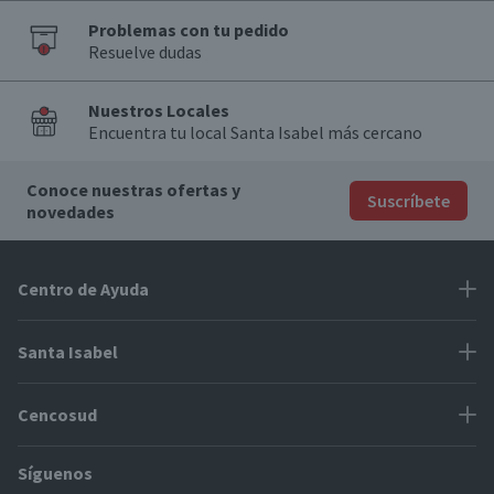
Problemas con tu pedido
Resuelve dudas
Nuestros Locales
Encuentra tu local Santa Isabel más cercano
Conoce nuestras ofertas y
Suscríbete
novedades
Centro de Ayuda
Problemas con tu pedido
Santa Isabel
Información de pago
Proveedores
Cencosud
Cómo modificar mis datos
Espacio Mypes
Modos de entrega y cobertura
Síguenos
Paris
Concursos