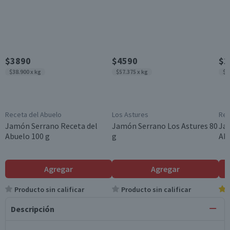
$3890
$4590
$1
$38.900 x kg
$57.375 x kg
$1
Receta del Abuelo
Los Astures
Rec
Jamón Serrano Receta del
Jamón Serrano Los Astures 80
Ja
Abuelo 100 g
g
Ab
Agregar
Agregar
Producto sin calificar
Producto sin calificar
Descripción