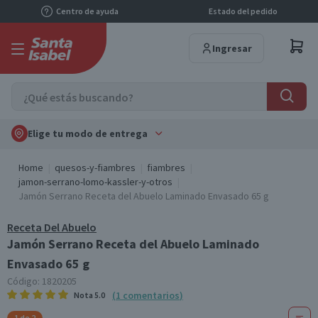
Centro de ayuda
Estado del pedido
Ingresar
Elige tu modo de entrega
Home
quesos-y-fiambres
fiambres
jamon-serrano-lomo-kassler-y-otros
Jamón Serrano Receta del Abuelo Laminado Envasado 65 g
Receta Del Abuelo
Jamón Serrano Receta del Abuelo Laminado
Envasado 65 g
Código:
1820205
(
1
comentarios
)
Nota
5.0
1 de 2