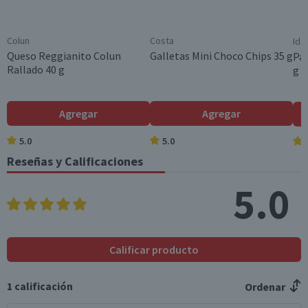
Sodio (mg)
1.770
300,9
*Ingesta de referencia de un adulto promedio (8400 kj / 2000 kcal)
Colun
Costa
Ide
Queso Reggianito Colun
Galletas Mini Choco Chips 35 g
Pan
Rallado 40 g
g
Agregar
Agregar
5.0
5.0
Reseñas y Calificaciones
5.0
Calificar producto
1
calificación
Ordenar