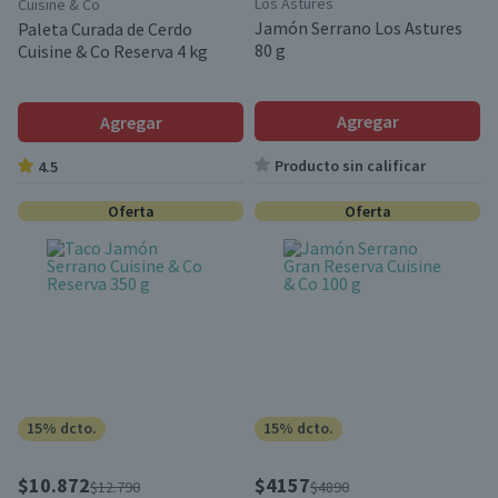
Los Astures
Cuisine & Co
Jamón Serrano Los Astures
Paleta Curada de Cerdo
80 g
Cuisine & Co Reserva 4 kg
Agregar
Agregar
Producto sin calificar
4.5
Oferta
Oferta
15% dcto.
15% dcto.
$10.872
$4157
$12.790
$4890