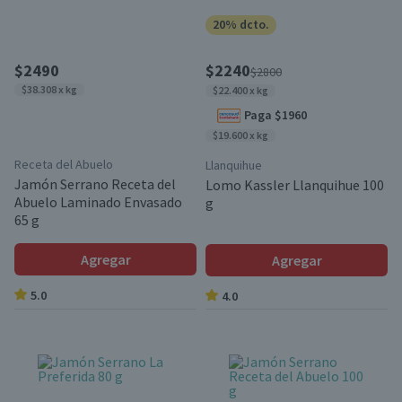
20% dcto.
$2490
$2240
$2800
$38.308 x kg
$22.400 x kg
Paga $1960
$19.600 x kg
Receta del Abuelo
Llanquihue
Jamón Serrano Receta del
Lomo Kassler Llanquihue 100
Abuelo Laminado Envasado
g
65 g
Agregar
Agregar
5.0
4.0