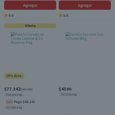
Agregar
Agregar
5.0
5.0
Oferta
15% dcto.
$77.342
$4590
$90.990
$57.375 x kg
$19.336 x kg
Paga $68.243
$17.061 x kg