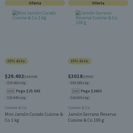
Oferta
Oferta
15% dcto.
15% dcto.
$29.402
$3018
$34.590
$3550
$29.402 x kg
$30.180 x kg
Paga $25.943
Paga $2663
$25.943 x kg
$26.630 x kg
Cuisine & Co
Cuisine & Co
Mini Jamón Curado Cuisine &
Jamón Serrano Reserva
Co 1 kg
Cuisine & Co 100 g