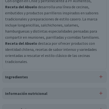
Con origen en Chile y perteneciente a PF Alimentos,
Receta del Abuelo
desarrolla una línea de cecinas,
embutidos y productos parrilleros inspirados en sabores
tradicionales y preparaciones de estilo casero. La marca
incluye longanicillas, salchichones, salames,
hamburguesas y distintas especialidades pensadas para
compartir en reuniones, parrilladas y comidas familiares.
Receta del Abuelo
destaca por ofrecer productos con
identidad chilena, recetas de sabor intenso y variedades
orientadas a rescatar el estilo clásico de las cecinas
tradicionales.
Ingredientes
Ingredientes
Información nutricional
carne de vacuno, agua, sal, proteína de soya, tripolifosfato
de sodio, maltodextrina, citrato de sodio, proteína de suero