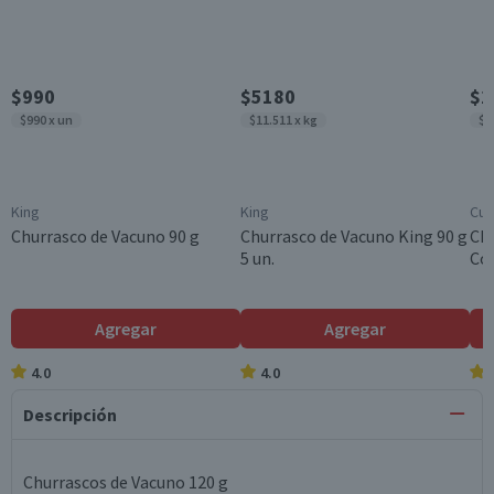
$990
$5180
$2
$990 x un
$11.511 x kg
$1
King
King
Cui
Churrasco de Vacuno 90 g
Churrasco de Vacuno King 90 g
Ch
5 un.
Co
Agregar
Agregar
4.0
4.0
Descripción
Churrascos de Vacuno 120 g