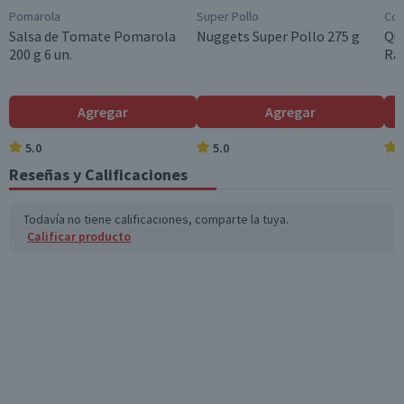
Pomarola
Super Pollo
Col
Grasas trans (g)
0,8
0,8
Salsa de Tomate Pomarola
Nuggets Super Pollo 275 g
Qu
200 g 6 un.
Ral
Colesterol (mg)
39
39
Hidratos de Carbon
0,5
0,5
Agregar
Agregar
o disponibles (g)
5.0
5.0
Azúcares totales
0,5
0,5
(g)
Reseñas y Calificaciones
Sodio (mg)
517
517
Todavía no tiene calificaciones, comparte la tuya.
Calificar producto
*Ingesta de referencia de un adulto promedio (8400 kj / 2000 kcal)