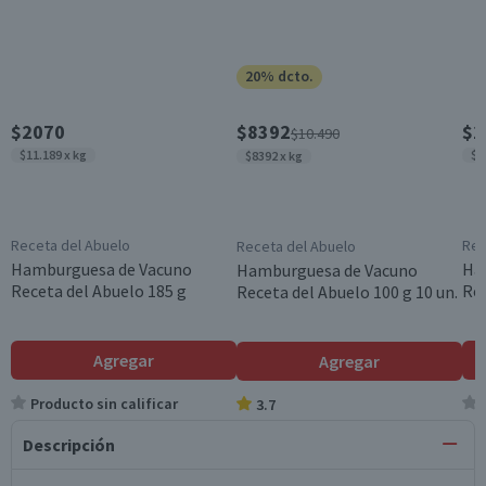
20% dcto.
$2070
$8392
$2
$10.490
$11.189 x kg
$1
$8392 x kg
Receta del Abuelo
Rec
Receta del Abuelo
Hamburguesa de Vacuno
Ha
Hamburguesa de Vacuno
Receta del Abuelo 185 g
Rec
Receta del Abuelo 100 g 10 un.
Agregar
Agregar
Producto sin calificar
3.7
Descripción