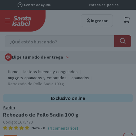
Centro de ayuda
Estado del pedido
Ingresar
Elige tu modo de entrega
Home
lacteos-huevos-y-congelados
nuggets-apanados-y-embutidos
apanados
Rebozado de Pollo Sadia 100 g
Exclusivo online
Sadia
Rebozado de Pollo Sadia 100 g
Código:
1675479
(
4
comentarios
)
Nota
5.0