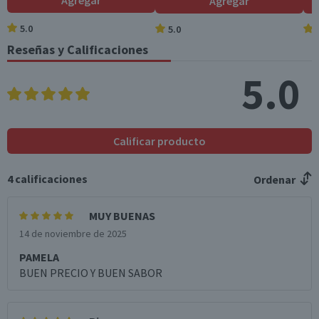
Agregar
Agregar
o disponibles (g)
5.0
5.0
Azúcares totales
0,9
0,9
(g)
Reseñas y Calificaciones
Sodio (mg)
736
736
5.0
*Ingesta de referencia de un adulto promedio (8400 kj / 2000 kcal)
Calificar producto
4
calificaciones
Ordenar
MUY BUENAS
14 de noviembre de 2025
PAMELA
BUEN PRECIO Y BUEN SABOR