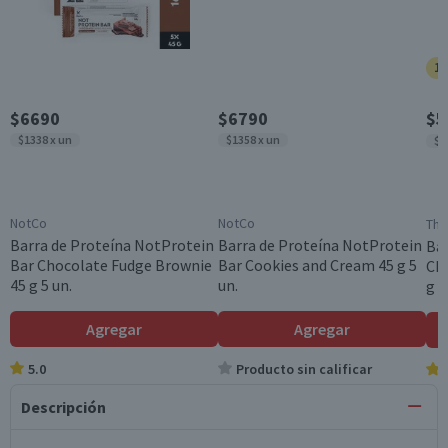
15
$6690
$6790
$5
$1338 x un
$1358 x un
$2
NotCo
NotCo
The
Barra de Proteína NotProtein
Barra de Proteína NotProtein
Bar
Bar Chocolate Fudge Brownie
Bar Cookies and Cream 45 g 5
Cho
45 g 5 un.
un.
g 
Agregar
Agregar
5.0
Producto sin calificar
Descripción