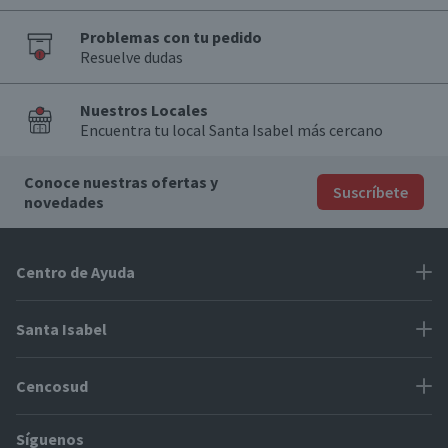
Problemas con tu pedido
Resuelve dudas
Nuestros Locales
Encuentra tu local Santa Isabel más cercano
Conoce nuestras ofertas y
Suscríbete
novedades
Centro de Ayuda
Problemas con tu pedido
Santa Isabel
Información de pago
Proveedores
Cencosud
Cómo modificar mis datos
Espacio Mypes
Modos de entrega y cobertura
Síguenos
Paris