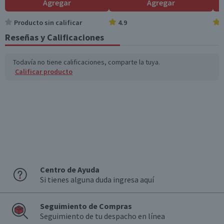
Garantía Mínima Legal
Agregar
Agregar
Válida hasta su fecha de caducidad
Sodio (mg)
444
133,2
Producto sin calificar
4.9
Reseñas y Calificaciones
Fibra (g)
15
4,5
*Ingesta de referencia de un adulto promedio (8400 kj / 2000 kcal)
Todavía no tiene calificaciones, comparte la tuya.
Calificar producto
Centro de Ayuda
Si tienes alguna duda ingresa aquí
Seguimiento de Compras
Seguimiento de tu despacho en línea