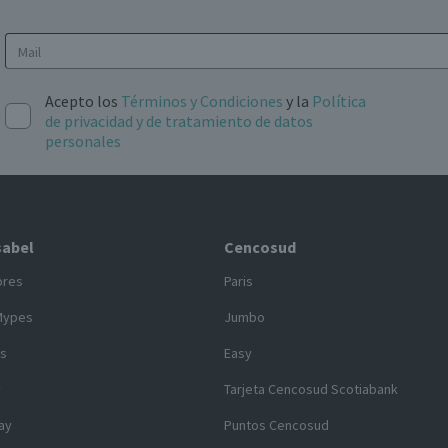
Acepto los
Términos y Condiciones
y la
Política
de privacidad y de tratamiento de datos
personales
sabel
Cencosud
ores
Paris
Mypes
Jumbo
s
Easy
y
Tarjeta Cencosud Scotiabank
ay
Puntos Cencosud