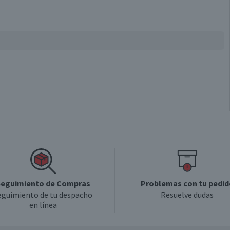
Barra de proteína sabor cookies and creams
Trocitos de galleta, proteína y vitamina B6.
Válida hasta su fecha de caducidad
eguimiento de Compras
Problemas con tu pedid
eguimiento de tu despacho
Resuelve dudas
en línea