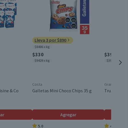
0,9
Mantener en un lugar limpio, fresco y seco a temperatura
ambiente.
1,1
1,2
Alto en Proteína
Lleva 3 por $890
0
$8486 x kg
0
$330
$3990
Con Sucralosa
$9429 x kg
$3990 x kg
11,7
Caja
0,6
Costa
Granel
183,6
isine & Co
Galletas Mini Choco Chips 35 g
Trutro Ente
Formato Individual
6,3
Chile
ar
Agregar
5.0
4.7