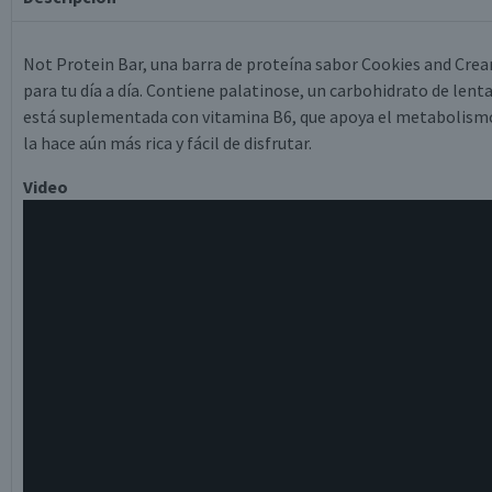
Not Protein Bar, una barra de proteína sabor Cookies and Crea
para tu día a día. Contiene palatinose, un carbohidrato de len
está suplementada con vitamina B6, que apoya el metabolismo
la hace aún más rica y fácil de disfrutar.
Video