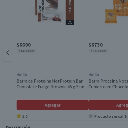
$6690
$6730
$1338 x un
$6730 x un
NotCo
NotCo
Barra de Proteína NotProtein Bar
Barra Proteína Not
Chocolate Fudge Brownie 45 g 5 un.
Cubierto en Chocola
Agregar
Agreg
5.0
Producto sin califi
Descripción