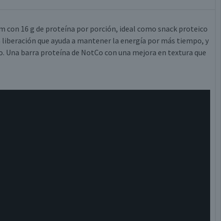
m con 16 g de proteína por porción, ideal como snack proteico
ta liberación que ayuda a mantener la energía por más tiempo, y
. Una barra proteína de NotCo con una mejora en textura que