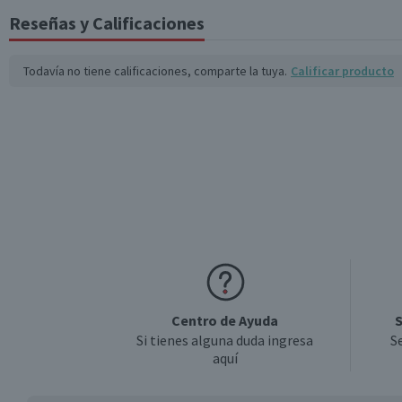
Sabor
Reseñas y Calificaciones
Todavía no tiene calificaciones, comparte la tuya.
Calificar producto
Incluye
Garantía Mínima Legal
Centro de Ayuda
S
Si tienes alguna duda ingresa
S
aquí