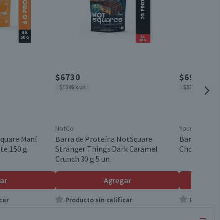
$6730
$6990
$1346 x un
$33.286 x kg
NotCo
Your Goal
square Maní
Barra de Proteína NotSquare
Barra Prote
te 150 g
Stranger Things Dark Caramel
Chocolate Cr
Crunch 30 g 5 un.
ar
Agregar
car
Producto sin calificar
Producto s