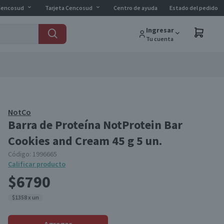
Cencosud
Tarjeta Cencosud
Centro de ayuda
Estado del pedido
Ingresar
Tu cuenta
NotCo
Barra de Proteína NotProtein Bar
Cookies and Cream 45 g 5 un.
Código:
1996665
Calificar producto
$6790
$1358 x un