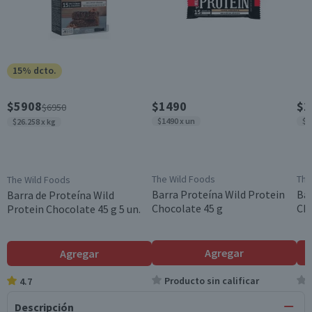
15% dcto.
$5908
$1490
$1
$6950
$1490 x un
$1
$26.258 x kg
The Wild Foods
The
The Wild Foods
Barra Proteína Wild Protein
Bar
Barra de Proteína Wild
Chocolate 45 g
Cho
Protein Chocolate 45 g 5 un.
Agregar
Agregar
Producto sin calificar
4.7
Descripción