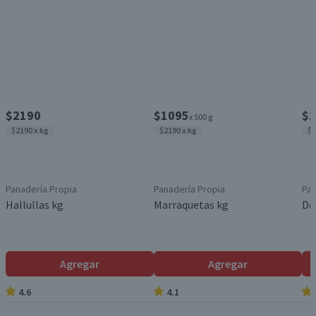
$2190
$1095
$1
x 500 g
$2190 x kg
$2190 x kg
$2
Panadería Propia
Panadería Propia
Pan
Hallullas kg
Marraquetas kg
Do
Agregar
Agregar
4.6
4.1