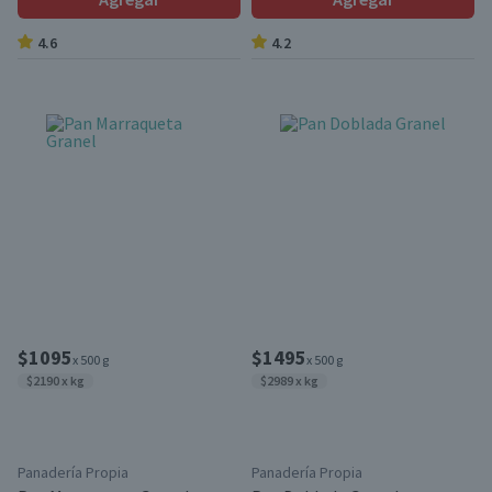
4.6
4.2
$1095
$1495
x 500 g
x 500 g
$2190 x kg
$2989 x kg
Panadería Propia
Panadería Propia