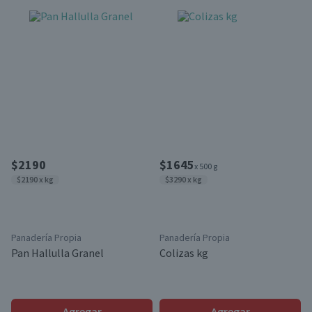
$2190
$1645
x 500 g
$2190 x kg
$3290 x kg
Panadería Propia
Panadería Propia
Pan Hallulla Granel
Colizas kg
Agregar
Agregar