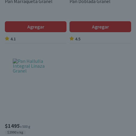
Pan Marraqueta Granel
Pan Doblada Granel
Agregar
Agregar
4.1
4.5
$1495
x 500 g
$2990 x kg