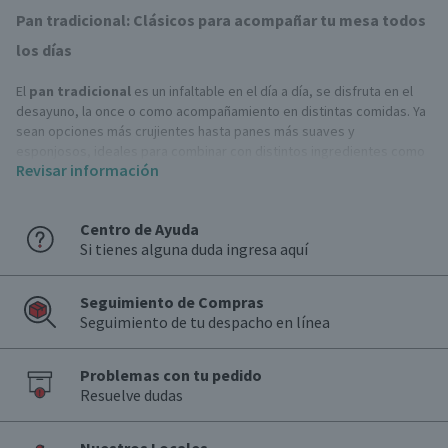
Pan tradicional: Clásicos para acompañar tu mesa todos
los días
El
pan tradicional
es un infaltable en el día a día, se disfruta en el
desayuno, la once o como acompañamiento en distintas comidas. Ya
sean opciones más crujientes hasta panes más suaves y
esponjosos, ideales para combinar con distintos ingredientes como
Revisar información
fiambre o
quesos
y preparar sándwiches simples o más completos.
Puedes encontrar pan en distintos formatos y niveles de frescura.
Centro de Ayuda
Por ejemplo, la
panadería granel
suele destacar por panes recién
Si tienes alguna duda ingresa aquí
horneados para consumo inmediato, mientras que la
panadería envasada
te ofrece alternativas prácticas para
mantener stock en casa, con porciones listas y fáciles de guardar.
Seguimiento de Compras
Seguimiento de tu despacho en línea
Tipos de pan tradicional
Hallulla
Problemas con tu pedido
La hallulla se caracteriza por su miga suave y una corteza levemente
Resuelve dudas
dorada. Es una opción muy versátil para el consumo diario, ya que
funciona bien tanto en preparaciones saladas como en