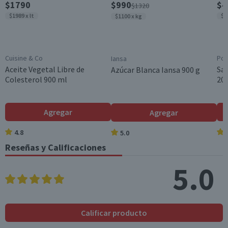
$1790
$990
$4
$1320
Chile
portionsByContain
0
0
$1989 x lt
$3
$1100 x kg
er
*Ingesta de referencia de un adulto promedio (8400 kj / 2000 kcal)
Cuisine & Co
Pom
Iansa
Aceite Vegetal Libre de
Sa
Azúcar Blanca Iansa 900 g
Colesterol 900 ml
200
Agregar
Agregar
4.8
5.0
Reseñas y Calificaciones
5.0
Calificar producto