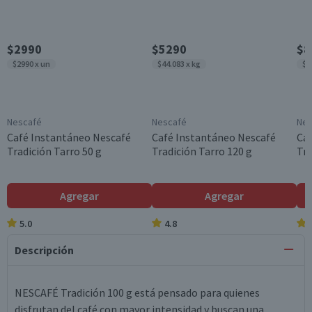
$2990
$5290
$8
$2990 x un
$44.083 x kg
$5
Nescafé
Nescafé
Nes
Café Instantáneo Nescafé
Café Instantáneo Nescafé
Ca
Tradición Tarro 50 g
Tradición Tarro 120 g
Tra
Agregar
Agregar
5.0
4.8
Descripción
NESCAFÉ Tradición 100 g está pensado para quienes
disfrutan del café con mayor intensidad y buscan una