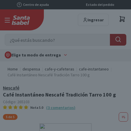
Centro de ayuda
Estado del pedido
Ingresar
Elige tu modo de entrega
Home
despensa
cafe-y-cafeteras
cafe-instantaneo
Café Instantáneo Nescafé Tradición Tarro 100 g
Nescafé
Café Instantáneo Nescafé Tradición Tarro 100 g
Código:
265103
(
3
comentarios
)
Nota
5.0
5 de 5