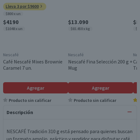
Lleva 3 por $9600
$800 x un
$4190
$13.090
$8
$1048 x un
$65.450 x kg
$5
Nescafé
Nescafé
Nes
Café Nescafé Mixes Brownie
Nescafé Fina Selección 200 g +
Ca
Caramel 7 un.
Mug
Tra
Agregar
Agregar
Producto sin calificar
Producto sin calificar
Descripción
NESCAFÉ Tradición 310 g está pensado para quienes buscan
un formato amplio, práctico y rendidor para disfrutar café