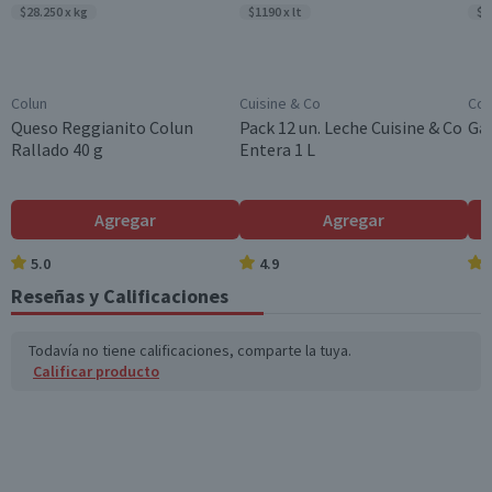
$28.250 x kg
$1190 x lt
$9
Colun
Cuisine & Co
Cos
Queso Reggianito Colun
Pack 12 un. Leche Cuisine & Co
Gal
Rallado 40 g
Entera 1 L
Agregar
Agregar
5.0
4.9
Reseñas y Calificaciones
Todavía no tiene calificaciones, comparte la tuya.
Calificar producto