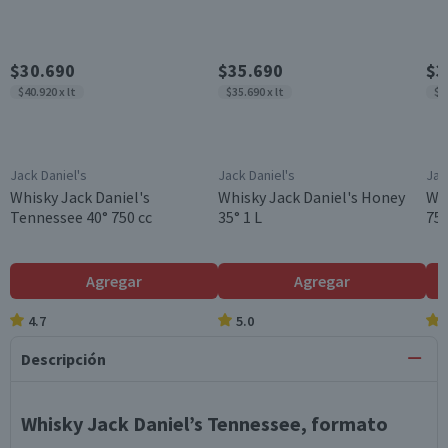
$30.690
$35.690
$3
$40.920 x lt
$35.690 x lt
$4
Jack Daniel's
Jack Daniel's
Jac
Whisky Jack Daniel's
Whisky Jack Daniel's Honey
Whi
Tennessee 40° 750 cc
35° 1 L
750
Agregar
Agregar
4.7
5.0
Descripción
Whisky Jack Daniel’s Tennessee, formato