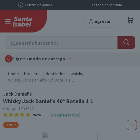
Centro de ayuda
Estado del pedido
Ingresar
Elige tu modo de entrega
Home
botilleria
destilados
whisky
Whisky Jack Daniel's 40° Botella 1 L
Jack Daniel's
Whisky Jack Daniel's 40° Botella 1 L
Código:
1733527
(
4
comentarios
)
Nota
5.0
1 de 2