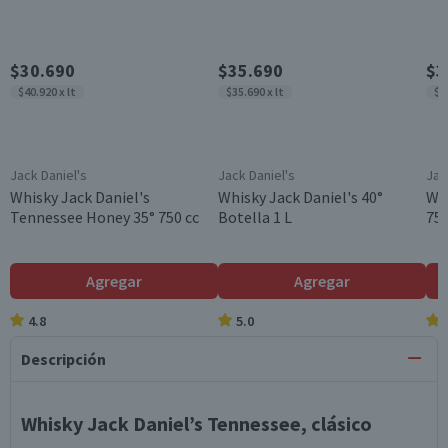
$30.690
$35.690
$3
$40.920 x lt
$35.690 x lt
$4
Jack Daniel's
Jack Daniel's
Jac
Whisky Jack Daniel's
Whisky Jack Daniel's 40°
Whi
Tennessee Honey 35° 750 cc
Botella 1 L
750
Agregar
Agregar
4.8
5.0
Descripción
Whisky Jack Daniel’s Tennessee, clásico