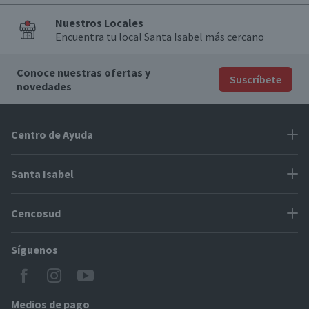
Nuestros Locales
Encuentra tu local Santa Isabel más cercano
Conoce nuestras ofertas y
Suscríbete
novedades
Centro de Ayuda
Problemas con tu pedido
Santa Isabel
Información de pago
Proveedores
Cencosud
Cómo modificar mis datos
Espacio Mypes
Modos de entrega y cobertura
Síguenos
Paris
Concursos
Locales Santa Isabel
Jumbo
CyberDay
Cómo comprar en SantaIsabel.cl
Easy
Medios de pago