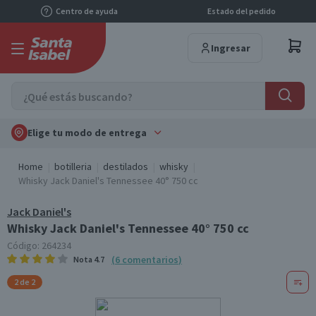
Centro de ayuda
Estado del pedido
Ingresar
Elige tu modo de entrega
Home
botilleria
destilados
whisky
Whisky Jack Daniel's Tennessee 40° 750 cc
Jack Daniel's
Whisky Jack Daniel's Tennessee 40° 750 cc
Código:
264234
(
6
comentarios
)
Nota
4.7
2 de 2