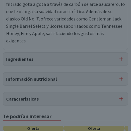
filtrado gota a gota a través de carbón de arce azucarero, lo
que le otorga su suavidad característica. Además de su
clásico Old No. 7, ofrece variedades como Gentleman Jack,
Single Barrel Select y licores saborizados como Tennessee
Honey, Fire y Apple, satisfaciendo los gustos más
exigentes.
Ingredientes
Ingredientes
Información nutricional
whiskey.
Tabla nutricional
Características
Valores
Por cada 1
Por cada 100g/ml
medios
porción
Te podrían interesar
Estados Unidos
Energía (kCal)
219
--
Oferta
Oferta