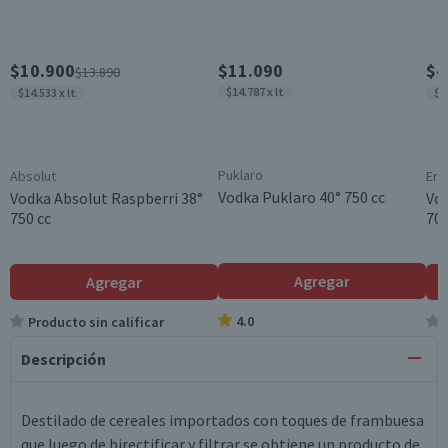
$10.900
$11.090
$4
$13.890
$14.787 x lt
$14.533 x lt
$7
Puklaro
Absolut
Eris
Vodka Puklaro 40° 750 cc
Vodka Absolut Raspberri 38°
Vod
750 cc
700
Agregar
Agregar
4.0
Producto sin calificar
Descripción
Destilado de cereales importados con toques de frambuesa
que luego de birectificar y filtrar se obtiene un producto de