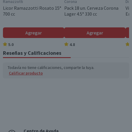
Ramazzotti
Corona
Dia
Sabor
Licor Ramazzotti Rosato 15°
Pack 18 un. Cerveza Corona
Vin
Raspberry
700 cc
Lager 4.5° 330 cc
En
Graduación Alcohólica
40.0°
Agregar
Agregar
Nota
Por Ley la venta de alcohol está prohibida para menores
5.0
4.8
de 18 años.
Reseñas y Calificaciones
Garantía Mínima Legal
Válida hasta su fecha de caducidad
Todavía no tiene calificaciones, comparte la tuya.
Calificar producto
Centro de Ayuda