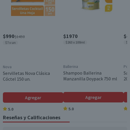
$990
$1970
$4
$1450
$263 x 100ml
$3
$7 x un
Ballerina
Pom
Nova
Shampoo Ballerina
Sa
Servilletas Nova Clásica
Manzanilla Doypack 750 ml
200
Cóctel 150 un.
Agregar
Agregar
5.0
5.0
Reseñas y Calificaciones