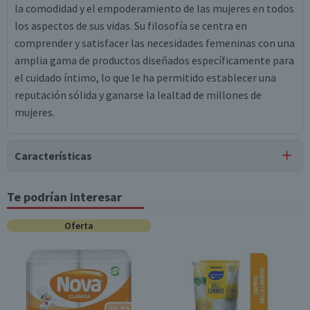
la comodidad y el empoderamiento de las mujeres en todos
los aspectos de sus vidas. Su filosofía se centra en
comprender y satisfacer las necesidades femeninas con una
amplia gama de productos diseñados específicamente para
el cuidado íntimo, lo que le ha permitido establecer una
reputación sólida y ganarse la lealtad de millones de
mujeres.
Características
Tipo de Producto
Te podrían interesar
Tampones
Oferta
Contenido
8 unidades
Garantía Mínima Legal
Válida hasta su fecha de caducidad