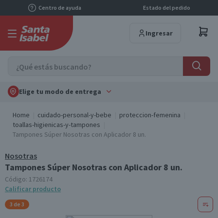
Centro de ayuda
Estado del pedido
Ingresar
Elige tu modo de entrega
Home
cuidado-personal-y-bebe
proteccion-femenina
toallas-higienicas-y-tampones
Tampones Súper Nosotras con Aplicador 8 un.
Nosotras
Tampones Súper Nosotras con Aplicador 8 un.
Código:
1726174
Calificar producto
3 de 3