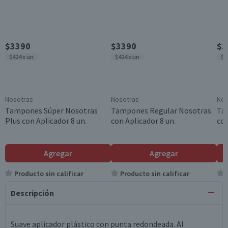
$3390
$3390
$2
$424 x un
$424 x un
$3
Nosotras
Nosotras
Kot
Tampones Súper Nosotras
Tampones Regular Nosotras
Ta
Plus con Aplicador 8 un.
con Aplicador 8 un.
con
Agregar
Agregar
Producto sin calificar
Producto sin calificar
Descripción
Suave aplicador plástico con punta redondeada. Al