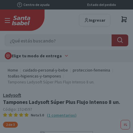
Centro de ayuda
Estado del pedido
Ingresar
Elige tu modo de entrega
Home
cuidado-personal-y-bebe
proteccion-femenina
toallas-higienicas-y-tampones
Tampones Ladysoft Súper Plus Flujo Intenso 8 un.
Ladysoft
Tampones Ladysoft Súper Plus Flujo Intenso 8 un.
Código:
1524597
(
1
comentarios
)
Nota
5.0
2 de 3