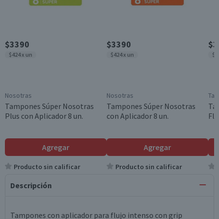
$3390
$3390
$3
$424 x un
$424 x un
$4
Nosotras
Nosotras
Ta
Tampones Súper Nosotras
Tampones Súper Nosotras
Ta
Plus con Aplicador 8 un.
con Aplicador 8 un.
Flu
Agregar
Agregar
Producto sin calificar
Producto sin calificar
Descripción
Tampones con aplicador para flujo intenso con grip